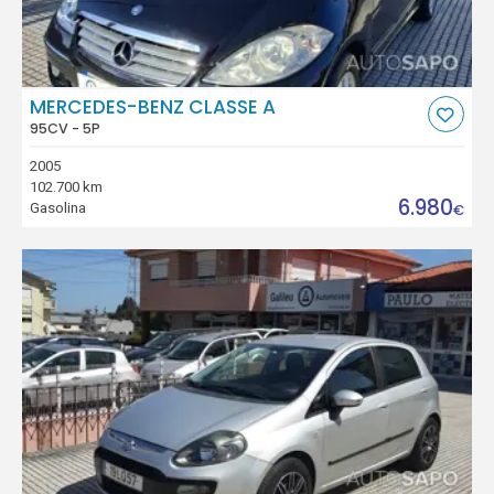
MERCEDES-BENZ CLASSE A
95CV - 5P
2005
102.700 km
6.980
Gasolina
€