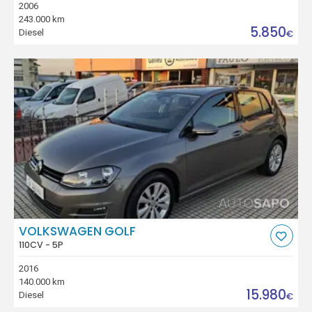
2006
243.000 km
5.850
Diesel
€
VOLKSWAGEN GOLF
110CV - 5P
2016
140.000 km
15.980
Diesel
€