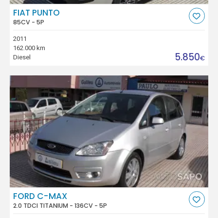
FIAT PUNTO
85CV - 5P
2011
162.000 km
5.850
Diesel
€
FORD C-MAX
2.0 TDCI TITANIUM - 136CV - 5P