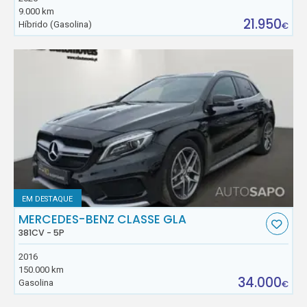
9.000 km
21.950
Híbrido (Gasolina)
€
EM DESTAQUE
MERCEDES-BENZ CLASSE GLA
381CV - 5P
2016
150.000 km
34.000
Gasolina
€