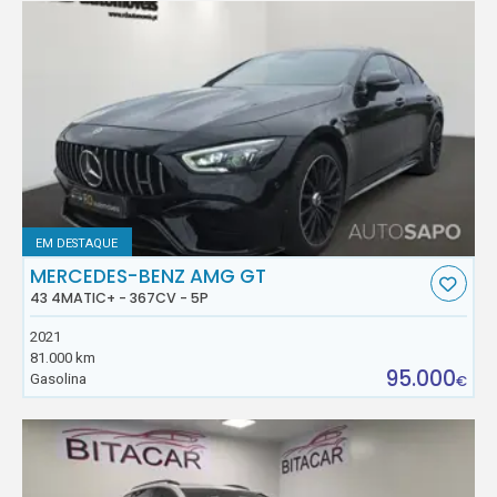
EM DESTAQUE
MERCEDES-BENZ AMG GT
43 4MATIC+ - 367CV - 5P
2021
81.000 km
95.000
Gasolina
€