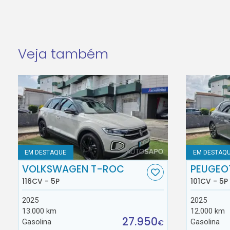
Veja também
EM DESTAQUE
EM DESTAQ
VOLKSWAGEN T-ROC
PEUGEO
116CV - 5P
101CV - 5P
2025
2025
13.000 km
12.000 km
27.950
Gasolina
Gasolina
€