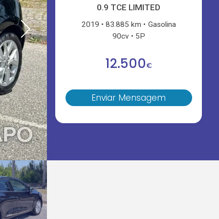
0.9 TCE LIMITED
2019
83.885 km
Gasolina
90cv
5P
12.500
€
Enviar Mensagem