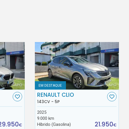
EM DESTAQUE
RENAULT CLIO
143CV - 5P
2025
9.000 km
29.950
21.950
Híbrido (Gasolina)
€
€