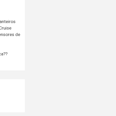
anteiros
Cruise
ensores de
ca??