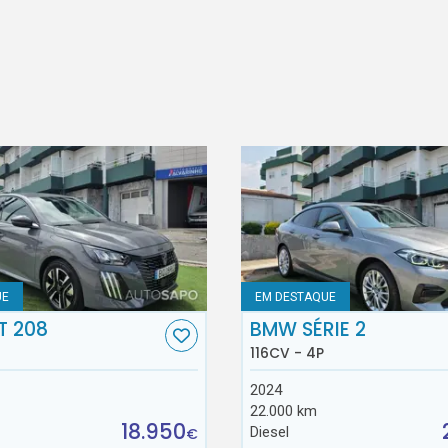
UE
EM DESTAQUE
T 208
BMW SÉRIE 2
116CV - 4P
2024
22.000 km
18.950
Diesel
€