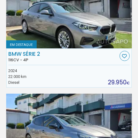
EM DESTAQUE
BMW SÉRIE 2
116CV - 4P
2024
22.000 km
29.950
Diesel
€