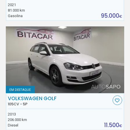
2021
81.000 km
95.000
Gasolina
€
EM DESTAQUE
VOLKSWAGEN GOLF
105CV - 5P
2013
206.000 km
11.500
Diesel
€