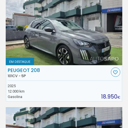
EM DESTAQUE
PEUGEOT 208
101CV - 5P
2025
12.000 km
18.950
Gasolina
€