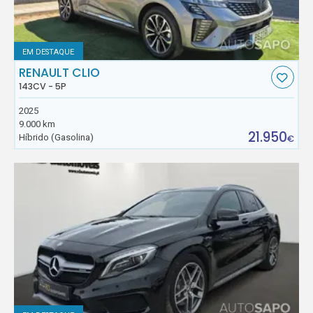
EM DESTAQUE
RENAULT CLIO
143CV - 5P
2025
9.000 km
21.950
Híbrido (Gasolina)
€