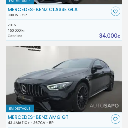
EM DESTAQUE
MERCEDES-BENZ CLASSE GLA
381CV - 5P
2016
150.000 km
34.000
Gasolina
€
EM DESTAQUE
MERCEDES-BENZ AMG GT
43 4MATIC+ - 367CV - 5P