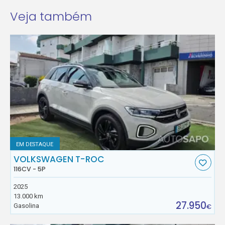
Veja também
EM DESTAQUE
VOLKSWAGEN T-ROC
116CV - 5P
2025
13.000 km
27.950
Gasolina
€