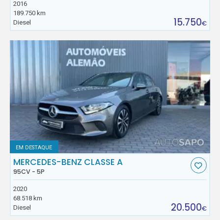
2016
189.750 km
15.750
Diesel
€
EM DESTAQUE
MERCEDES-BENZ CLASSE A
95CV - 5P
2020
68.518 km
20.500
Diesel
€