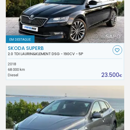
EM DESTAQUE
SKODA SUPERB
2.0 TDI LAURIN&KLEMENT DSG - 190CV - 5P
2018
68.000 km
23.500
Diesel
€