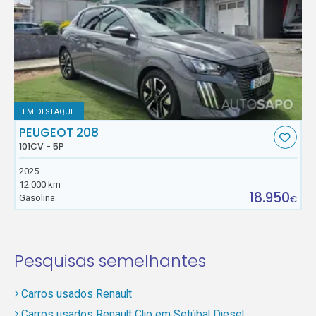
EM DESTAQUE
PEUGEOT 208
101CV - 5P
2025
12.000 km
18.950
Gasolina
€
Pesquisas semelhantes
Carros usados Renault
Carros usados Renault Clio em Setúbal Diesel