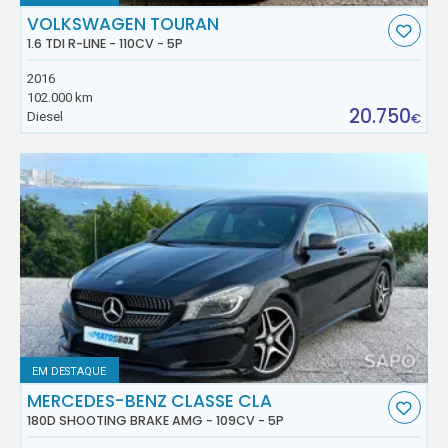
VOLKSWAGEN TOURAN
1.6 TDI R-LINE - 110CV - 5P
2016
102.000 km
20.750
Diesel
€
EM DESTAQUE
MERCEDES-BENZ CLASSE CLA
180D SHOOTING BRAKE AMG - 109CV - 5P