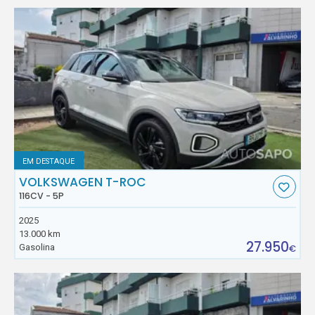
EM DESTAQUE
VOLKSWAGEN T-ROC
116CV - 5P
2025
13.000 km
27.950
Gasolina
€