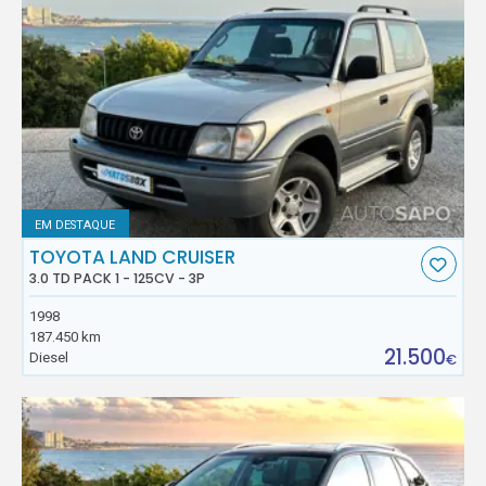
EM DESTAQUE
TOYOTA LAND CRUISER
3.0 TD PACK 1 - 125CV - 3P
1998
187.450 km
21.500
Diesel
€