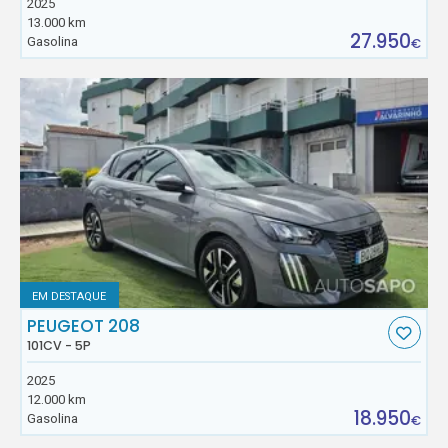
2025
13.000 km
27.950
Gasolina
€
EM DESTAQUE
PEUGEOT 208
101CV - 5P
2025
12.000 km
18.950
Gasolina
€