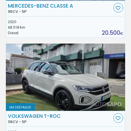
MERCEDES-BENZ CLASSE A
95CV - 5P
2020
68.518 km
20.500
Diesel
€
EM DESTAQUE
VOLKSWAGEN T-ROC
116CV - 5P