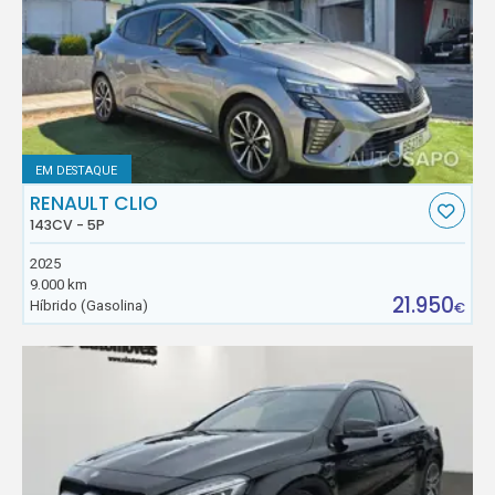
EM DESTAQUE
RENAULT CLIO
143CV - 5P
2025
9.000 km
21.950
Híbrido (Gasolina)
€