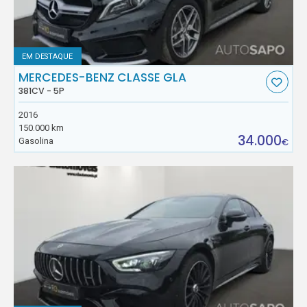
EM DESTAQUE
MERCEDES-BENZ CLASSE GLA
381CV - 5P
2016
150.000 km
34.000
Gasolina
€