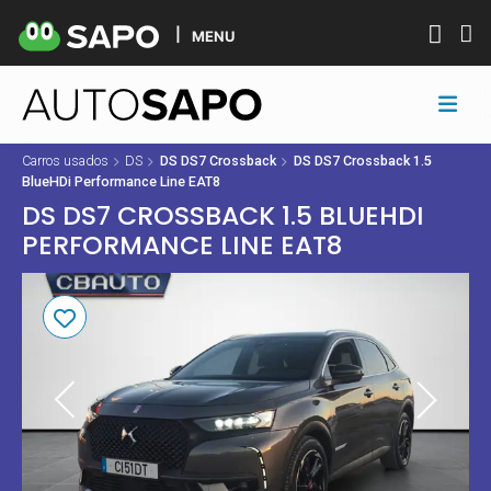
MENU
Carros usados
DS
DS DS7 Crossback
DS DS7 Crossback 1.5
BlueHDi Performance Line EAT8
DS DS7 CROSSBACK 1.5 BLUEHDI
PERFORMANCE LINE EAT8