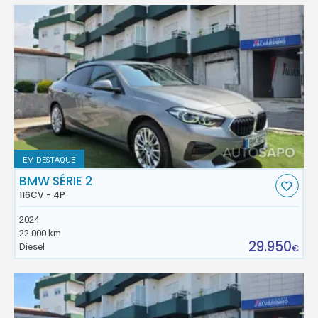
EM DESTAQUE
BMW SÉRIE 2
116CV - 4P
2024
22.000 km
29.950
Diesel
€