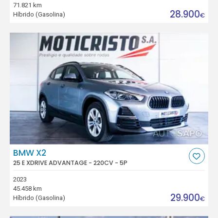
71.821 km
28.900
Híbrido (Gasolina)
€
BMW X2
25 E XDRIVE ADVANTAGE - 220CV - 5P
2023
45.458 km
29.900
Híbrido (Gasolina)
€