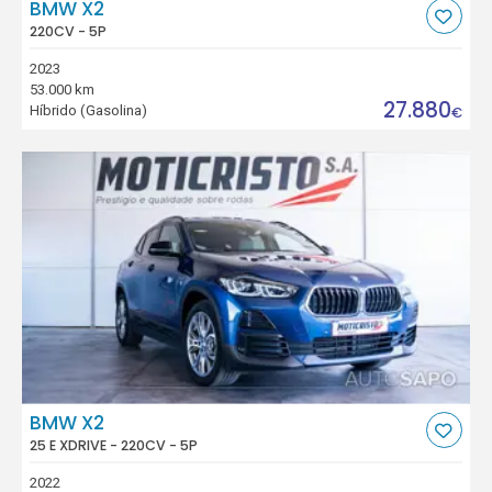
BMW X2
220CV - 5P
2023
53.000 km
27.880
Híbrido (Gasolina)
€
BMW X2
25 E XDRIVE - 220CV - 5P
2022