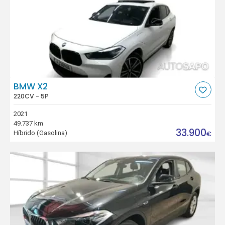
BMW X2
220CV - 5P
2021
49.737 km
33.900
Híbrido (Gasolina)
€