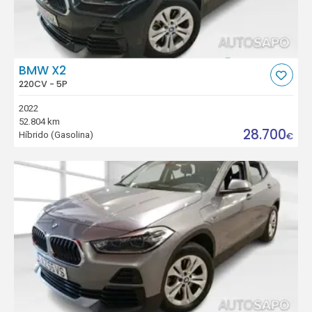
BMW X2
220CV - 5P
2022
52.804 km
28.700
Híbrido (Gasolina)
€