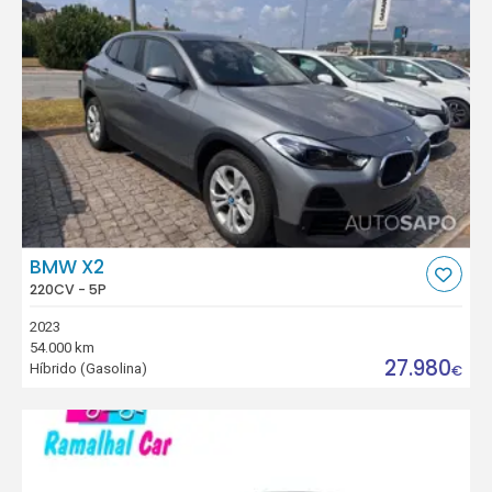
BMW X2
220CV - 5P
2023
54.000 km
27.980
Híbrido (Gasolina)
€