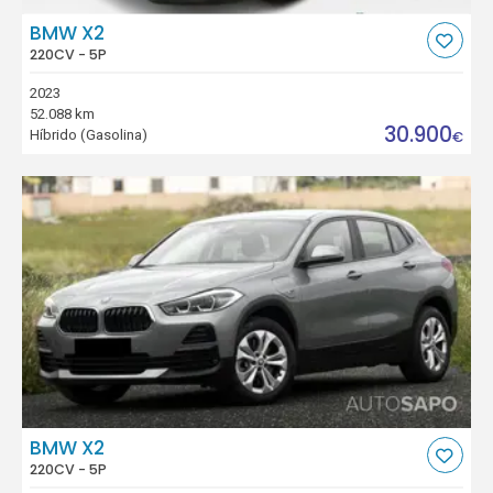
BMW X2
220CV - 5P
2023
52.088 km
30.900
Híbrido (Gasolina)
€
BMW X2
220CV - 5P