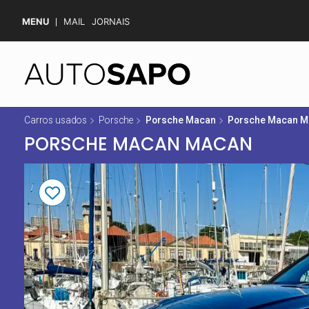
MENU
MAIL
JORNAIS
Carros usados
Porsche
Porsche Macan
Porsche Macan 
PORSCHE MACAN MACAN