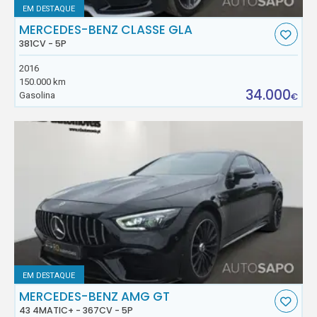
EM DESTAQUE
MERCEDES-BENZ CLASSE GLA
381CV - 5P
2016
150.000 km
34.000
Gasolina
€
EM DESTAQUE
MERCEDES-BENZ AMG GT
43 4MATIC+ - 367CV - 5P