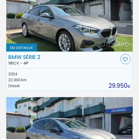
EM DESTAQUE
BMW SÉRIE 2
116CV - 4P
2024
22.000 km
29.950
Diesel
€