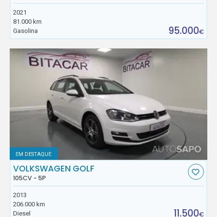
2021
81.000 km
95.000
Gasolina
€
EM DESTAQUE
VOLKSWAGEN GOLF
105CV - 5P
2013
206.000 km
11.500
Diesel
€