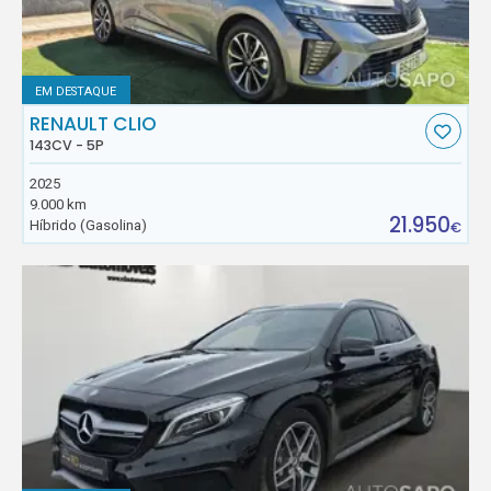
EM DESTAQUE
RENAULT CLIO
143CV - 5P
2025
9.000 km
21.950
Híbrido (Gasolina)
€