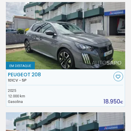
EM DESTAQUE
PEUGEOT 208
101CV - 5P
2025
12.000 km
18.950
Gasolina
€