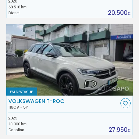
2020
68.518 km
20.500
Diesel
€
EM DESTAQUE
VOLKSWAGEN T-ROC
116CV - 5P
2025
13.000 km
27.950
Gasolina
€