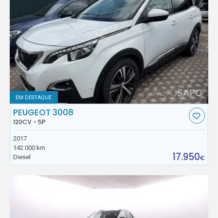
EM DESTAQUE
PEUGEOT 3008
120CV - 5P
2017
142.000 km
17.950
Diesel
€