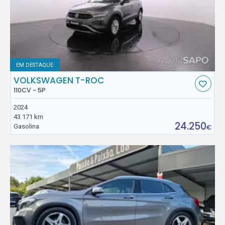
EM DESTAQUE
VOLKSWAGEN T-ROC
110CV - 5P
2024
43.171 km
24.250
Gasolina
€