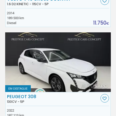
1.6 D2 KINETIC - 115CV - 5P
2014
189.500 km
11.750
Diesel
€
EM DESTAQUE
PEUGEOT 308
130CV - 5P
2022
187.113 km