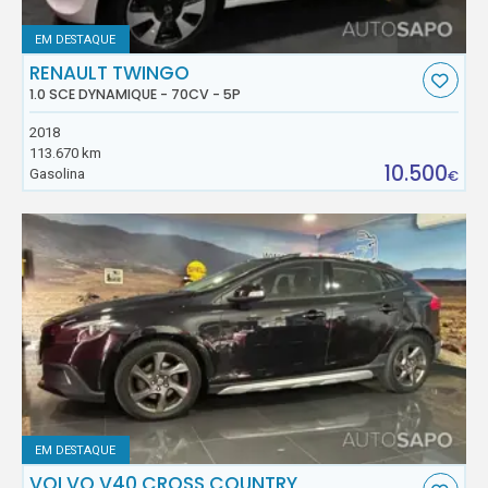
EM DESTAQUE
RENAULT TWINGO
1.0 SCE DYNAMIQUE - 70CV - 5P
2018
113.670 km
10.500
Gasolina
€
EM DESTAQUE
VOLVO V40 CROSS COUNTRY