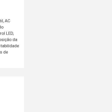
il, AC
do
rol LED,
osição da
stabilidade
gs de