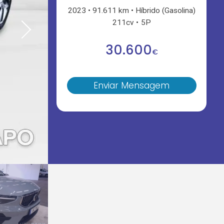
2023
91.611 km
Híbrido (Gasolina)
211cv
5P
30.600
€
Enviar Mensagem