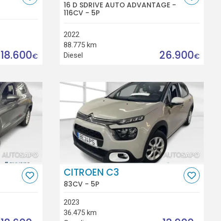
16 D SDRIVE AUTO ADVANTAGE -
116CV - 5P
2022
88.775 km
18.600
26.900
Diesel
€
€
CITROEN C3
83CV - 5P
2023
36.475 km