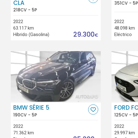
CLA
351CV - 5P
218CV - 5P
2022
2022
63.117 km
48.098 km
29.300
Híbrido (Gasolina)
Eléctrico
€
BMW SÉRIE 5
FORD F
190CV - 5P
125CV - 5P
2022
2022
71.362 km
29.997 km