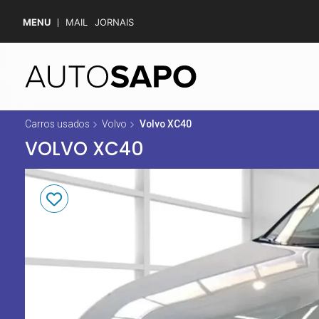
MENU
MAIL
JORNAIS
Carros usados
Volvo
Volvo XC40
VOLVO XC40