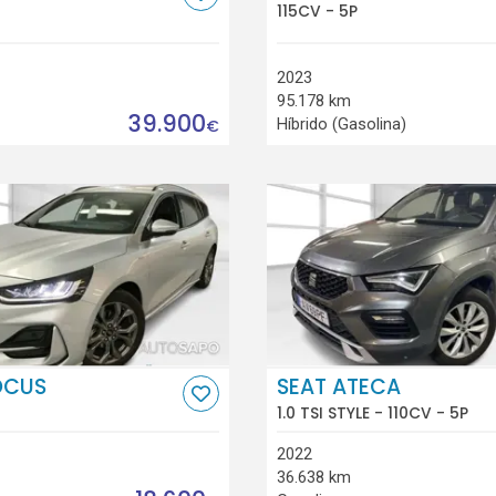
115CV - 5P
2023
95.178 km
39.900
Híbrido (Gasolina)
€
OCUS
SEAT ATECA
1.0 TSI STYLE - 110CV - 5P
2022
36.638 km