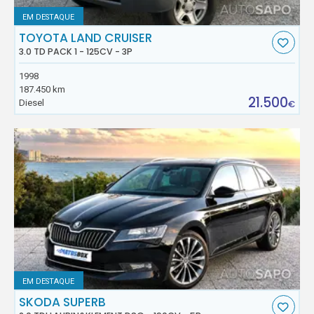
EM DESTAQUE
TOYOTA LAND CRUISER
3.0 TD PACK 1 - 125CV - 3P
1998
187.450 km
21.500
Diesel
€
EM DESTAQUE
SKODA SUPERB