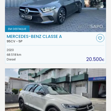
EM DESTAQUE
MERCEDES-BENZ CLASSE A
95CV - 5P
2020
68.518 km
20.500
Diesel
€