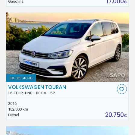
17.000
Gasolina
€
EM DESTAQUE
VOLKSWAGEN TOURAN
1.6 TDI R-LINE - 110CV - 5P
2016
102.000 km
20.750
Diesel
€