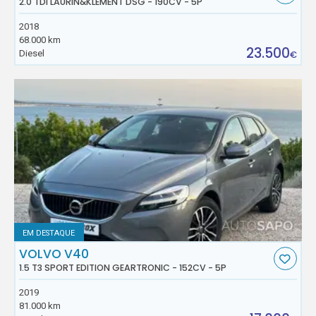
2.0 TDI LAURIN&KLEMENT DSG - 190CV - 5P
2018
68.000 km
23.500
Diesel
€
EM DESTAQUE
VOLVO V40
1.5 T3 SPORT EDITION GEARTRONIC - 152CV - 5P
2019
81.000 km