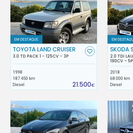
EM DESTAQUE
EM DESTAQ
TOYOTA LAND CRUISER
SKODA 
3.0 TD PACK 1 - 125CV - 3P
2.0 TDI L
190CV - 5P
1998
2018
187.450 km
68.000 km
21.500
Diesel
Diesel
€