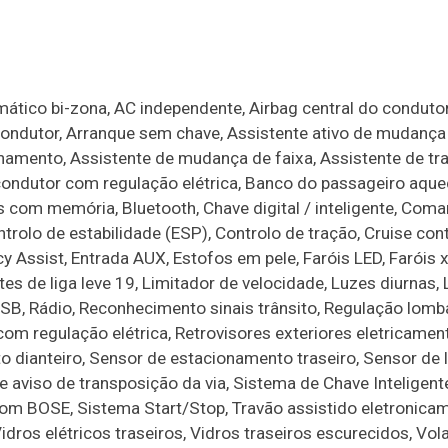
ático bi-zona, AC independente, Airbag central do conduto
 condutor, Arranque sem chave, Assistente ativo de mudança 
onamento, Assistente de mudança de faixa, Assistente de t
ondutor com regulação elétrica, Banco do passageiro aque
 com memória, Bluetooth, Chave digital / inteligente, Com
trolo de estabilidade (ESP), Controlo de tração, Cruise cont
cy Assist, Entrada AUX, Estofos em pele, Faróis LED, Faróis 
tes de liga leve 19, Limitador de velocidade, Luzes diurnas,
USB, Rádio, Reconhecimento sinais trânsito, Regulação lomb
com regulação elétrica, Retrovisores exteriores eletricamen
o dianteiro, Sensor de estacionamento traseiro, Sensor de 
 aviso de transposição da via, Sistema de Chave Inteligent
m BOSE, Sistema Start/Stop, Travão assistido eletronicam
Vidros elétricos traseiros, Vidros traseiros escurecidos, Vol