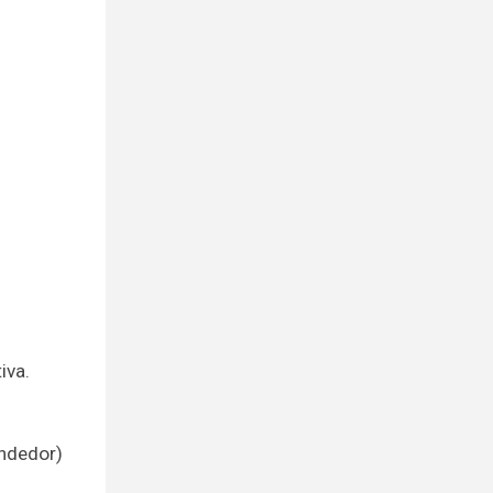
iva.
endedor)