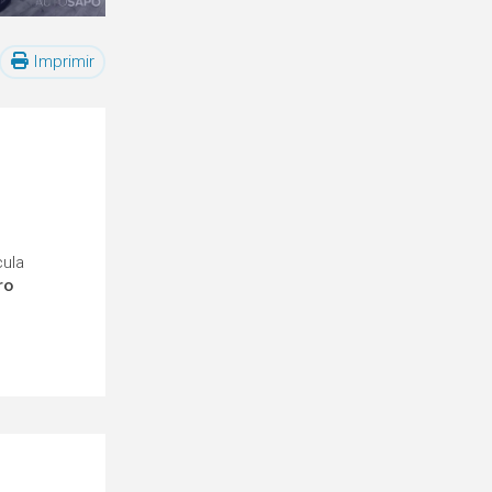
Imprimir
cula
ro