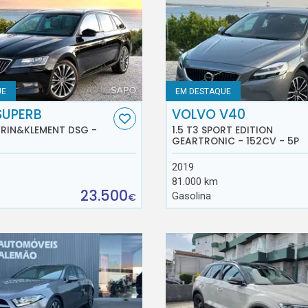
UE
EM DESTAQUE
SUPERB
VOLVO V40
AURIN&KLEMENT DSG -
1.5 T3 SPORT EDITION
GEARTRONIC - 152CV - 5P
2019
81.000 km
23.500
Gasolina
€