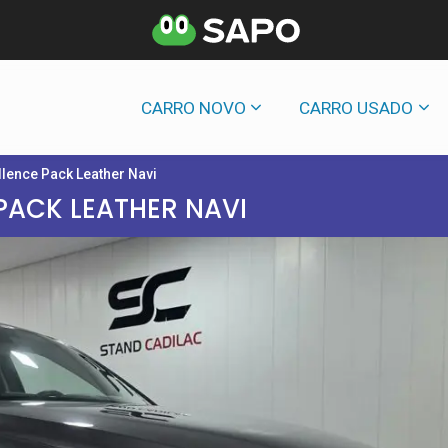
CARRO NOVO
CARRO USADO
llence Pack Leather Navi
PACK LEATHER NAVI