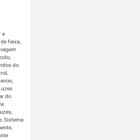
r e
de faixa,
ravagem
cido,
andos do
rol,
xenon,
 Luzes
ar do
te
luzes,
e, Sistema
ente,
ante