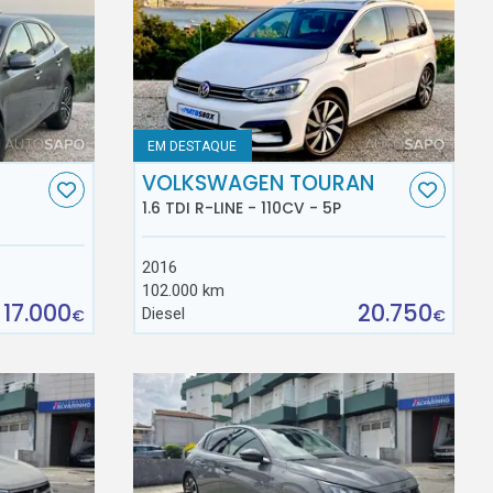
EM DESTAQUE
VOLKSWAGEN TOURAN
1.6 TDI R-LINE - 110CV - 5P
2016
102.000 km
17.000
20.750
Diesel
€
€