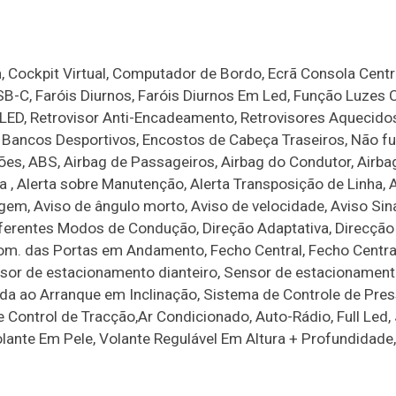
, Cockpit Virtual, Computador de Bordo, Ecrã Consola Centra
USB-C, Faróis Diurnos, Faróis Diurnos Em Led, Função Luzes
 LED, Retrovisor Anti-Encadeamento, Retrovisores Aquecidos
o, Bancos Desportivos, Encostos de Cabeça Traseiros, Não f
es, ABS, Airbag de Passageiros, Airbag do Condutor, Airba
 , Alerta sobre Manutenção, Alerta Transposição de Linha, 
em, Aviso de ângulo morto, Aviso de velocidade, Aviso Sin
iferentes Modos de Condução, Direção Adaptativa, Direcção 
tom. das Portas em Andamento, Fecho Central, Fecho Centra
sor de estacionamento dianteiro, Sensor de estacionamento
da ao Arranque em Inclinação, Sistema de Controle de Pre
Control de Tracção,Ar Condicionado, Auto-Rádio, Full Led, 
Volante Em Pele, Volante Regulável Em Altura + Profundidade