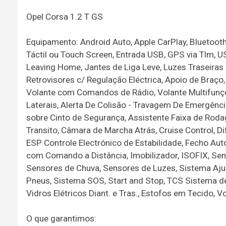
Opel Corsa 1.2 T GS
Equipamento: Android Auto, Apple CarPlay, Bluetooth
Táctil ou Touch Screen, Entrada USB, GPS via Tlm, 
Leaving Home, Jantes de Liga Leve, Luzes Traseiras
Retrovisores c/ Regulação Eléctrica, Apoio de Braç
Volante com Comandos de Rádio, Volante Multifunçõ
Laterais, Alerta De Colisão - Travagem De Emergência
sobre Cinto de Segurança, Assistente Faixa de Rodag
Transito, Câmara de Marcha Atrás, Cruise Control, D
ESP Controle Electrónico de Estabilidade, Fecho Au
com Comando a Distância, Imobilizador, ISOFIX, Sen
Sensores de Chuva, Sensores de Luzes, Sistema Aju
Pneus, Sistema SOS, Start and Stop, TCS Sistema de 
Vidros Elétricos Diant. e Tras., Estofos em Tecido, 
O que garantimos: