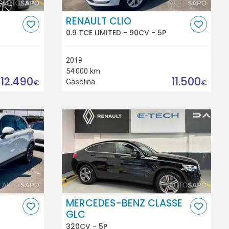
RENAULT CLIO
0.9 TCE LIMITED - 90CV - 5P
2019
54.000 km
12.490
11.500
Gasolina
€
€
MERCEDES-BENZ CLASSE
GLC
320CV - 5P