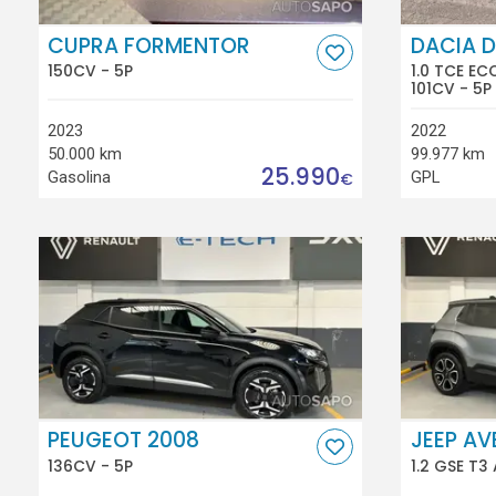
CUPRA FORMENTOR
DACIA 
150CV - 5P
1.0 TCE EC
101CV - 5P
2023
2022
50.000 km
99.977 km
25.990
Gasolina
GPL
€
PEUGEOT 2008
JEEP A
136CV - 5P
1.2 GSE T3