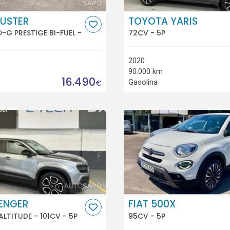
DUSTER
TOYOTA YARIS
O-G PRESTIGE BI-FUEL -
72CV - 5P
2020
90.000 km
16.490
Gasolina
€
VENGER
FIAT 500X
 ALTITUDE - 101CV - 5P
95CV - 5P