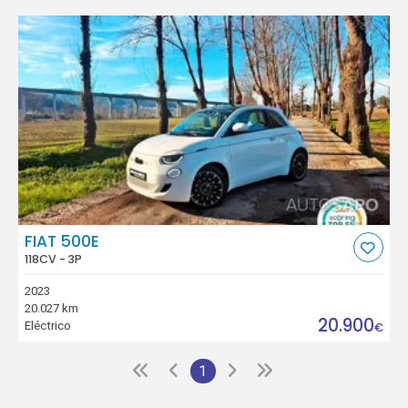
FIAT 500E
118CV - 3P
2023
20.027 km
20.900
Eléctrico
€
1