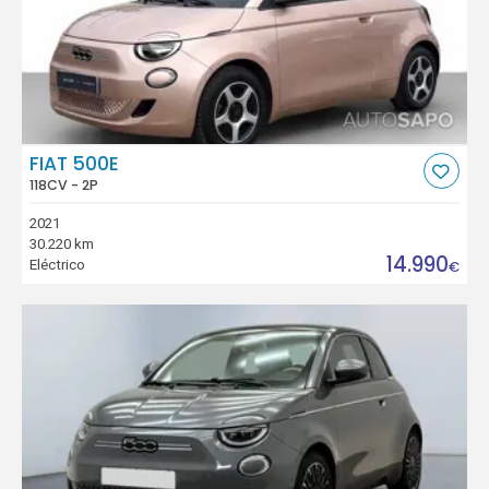
FIAT 500E
118CV - 2P
2021
30.220 km
14.990
Eléctrico
€