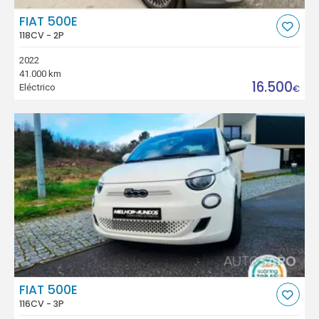
FIAT 500E
118CV - 2P
2022
41.000 km
16.500
Eléctrico
€
FIAT 500E
116CV - 3P