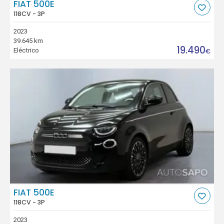
FIAT 500E
118CV - 3P
2023
39.645 km
19.490
Eléctrico
€
FIAT 500E
118CV - 3P
2023