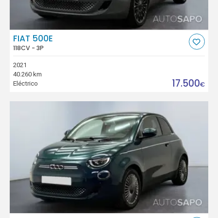
FIAT 500E
118CV - 3P
2021
40.260 km
17.500
Eléctrico
€