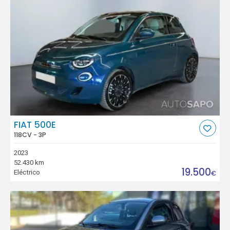
FIAT 500E
118CV - 3P
2023
52.430 km
19.500
Eléctrico
€