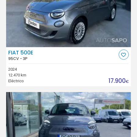
FIAT 500E
95CV - 3P
2024
12.470 km
17.900
Eléctrico
€