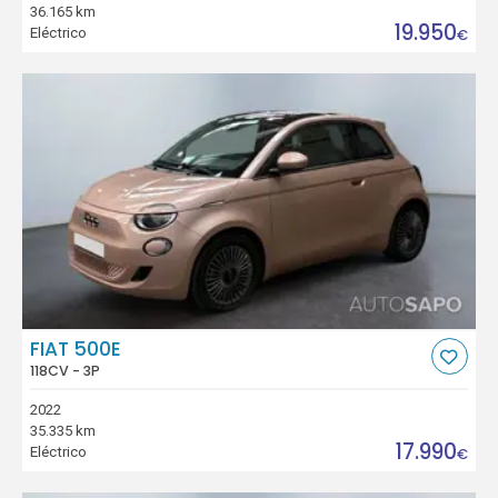
36.165 km
19.950
Eléctrico
€
FIAT 500E
118CV - 3P
2022
35.335 km
17.990
Eléctrico
€