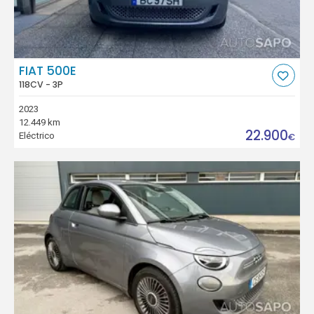
FIAT 500E
118CV - 3P
2023
12.449 km
22.900
Eléctrico
€