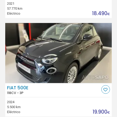
2021
57.770 km
18.490
Eléctrico
€
FIAT 500E
118CV - 3P
2024
5.500 km
19.900
Eléctrico
€