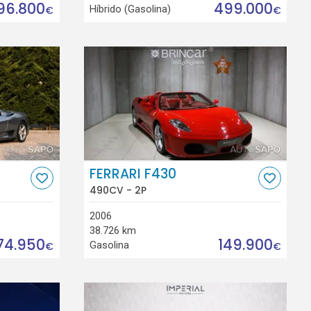
96.800
499.000
Híbrido (Gasolina)
€
€
FERRARI F430
490CV - 2P
2006
38.726 km
74.950
149.900
Gasolina
€
€