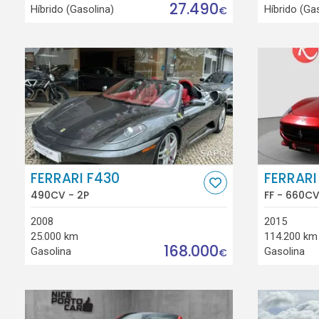
27.490
Híbrido (Gasolina)
Híbrido (Ga
€
FERRARI F430
FERRARI
490CV - 2P
FF - 660CV
2008
2015
25.000 km
114.200 km
168.000
Gasolina
Gasolina
€