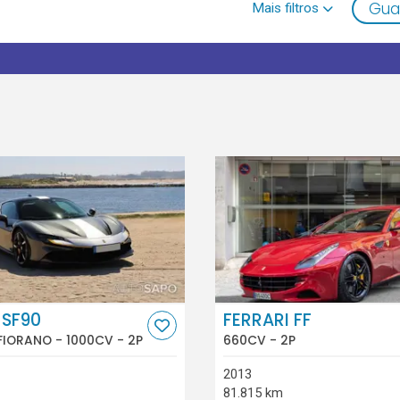
Gua
 SF90
FERRARI FF
FIORANO - 1000CV - 2P
660CV - 2P
2013
81.815 km