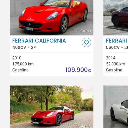
FERRARI CALIFORNIA
FERRARI
460CV - 2P
560CV - 2
2010
2014
175.000 km
52.000 km
109.900
Gasolina
Gasolina
€