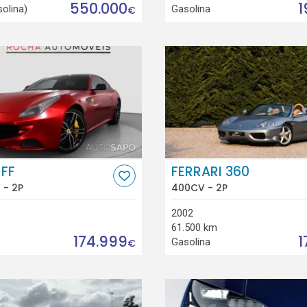
550.000
1
solina)
Gasolina
€
 FF
FERRARI 360
 - 2P
400CV - 2P
2002
61.500 km
174.999
1
Gasolina
€