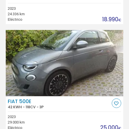
2023
24.336 km
18.990
Eléctrico
€
FIAT 500E
42 KWH - 118CV - 3P
2023
29.000 km
25.000
Eléctrico
€