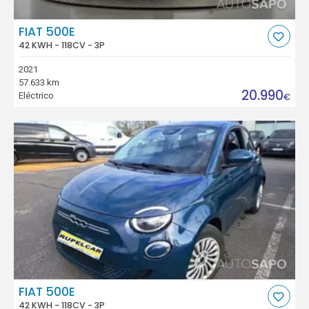
FIAT 500E
42 KWH - 118CV - 3P
2021
57.633 km
20.990
Eléctrico
€
FIAT 500E
42 KWH - 118CV - 3P