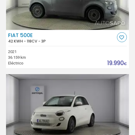
FIAT 500E
42 KWH - 118CV - 3P
2021
36.159 km
19.990
Eléctrico
€