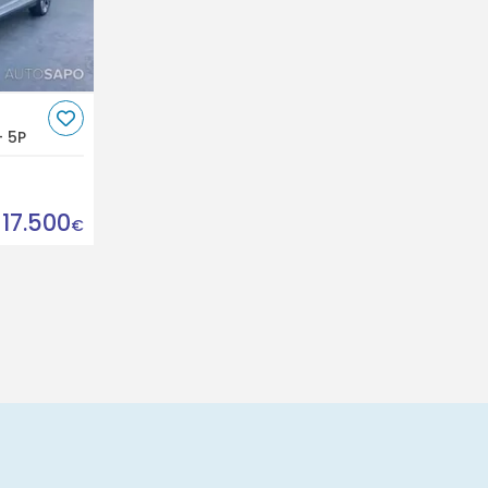
- 5P
17.500
€