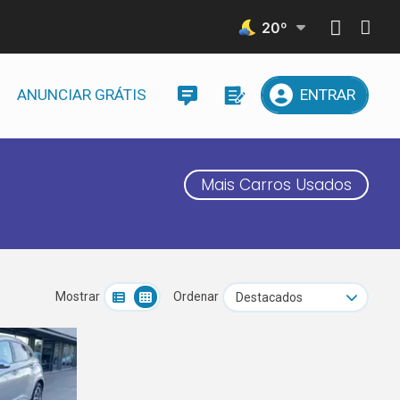
20
º
ANUNCIAR GRÁTIS
ENTRAR
Mais Carros Usados
Mostrar
Ordenar
Destacados