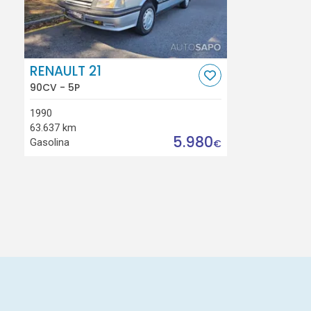
RENAULT 21
90CV - 5P
1990
63.637 km
5.980
Gasolina
€