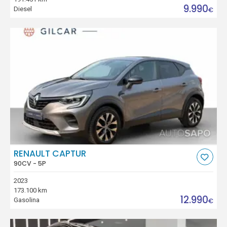
9.990
Diesel
€
RENAULT CAPTUR
90CV - 5P
2023
173.100 km
12.990
Gasolina
€