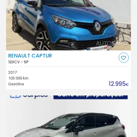
RENAULT CAPTUR
120CV - 5P
2017
103.000 km
12.995
Gasolina
€