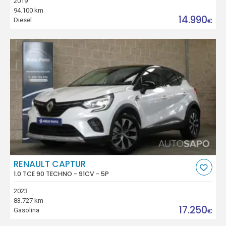
2019
94.100 km
14.990
Diesel
€
RENAULT CAPTUR
1.0 TCE 90 TECHNO - 91CV - 5P
2023
83.727 km
17.250
Gasolina
€