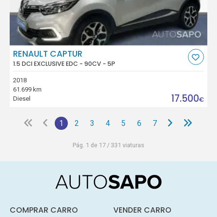
RENAULT CAPTUR
1.5 DCI EXCLUSIVE EDC - 90CV - 5P
2018
61.699 km
17.500
Diesel
€
1
2
3
4
5
6
7
Pág. 1 de 17 / 331 viaturas
COMPRAR CARRO
VENDER CARRO