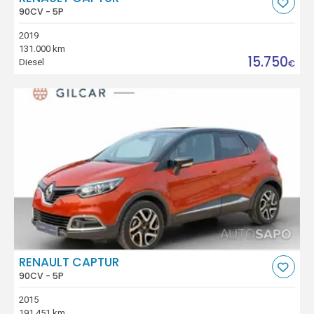
90CV - 5P
2019
131.000 km
15.750
Diesel
€
RENAULT CAPTUR
90CV - 5P
2015
191.451 km