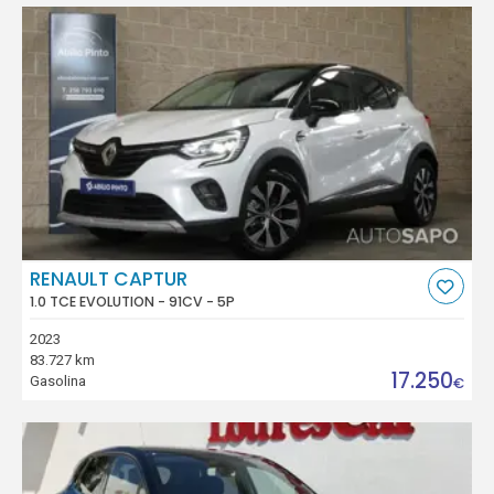
RENAULT CAPTUR
1.0 TCE EVOLUTION - 91CV - 5P
2023
83.727 km
17.250
Gasolina
€