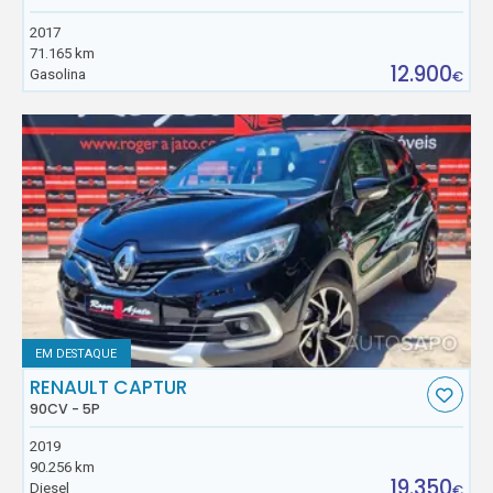
2017
71.165 km
12.900
Gasolina
€
EM DESTAQUE
RENAULT CAPTUR
90CV - 5P
2019
90.256 km
19.350
Diesel
€