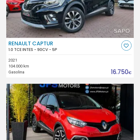
RENAULT CAPTUR
1.0 TCE INTES - 90CV - 5P
2021
104.000 km
16.750
Gasolina
€