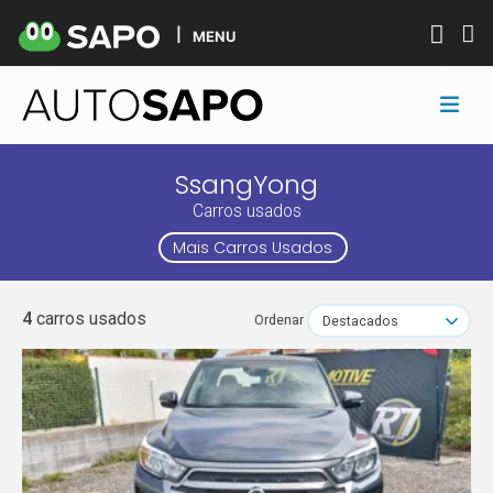
MENU
SsangYong
Carros usados
Mais Carros Usados
4
carros usados
Ordenar
Destacados