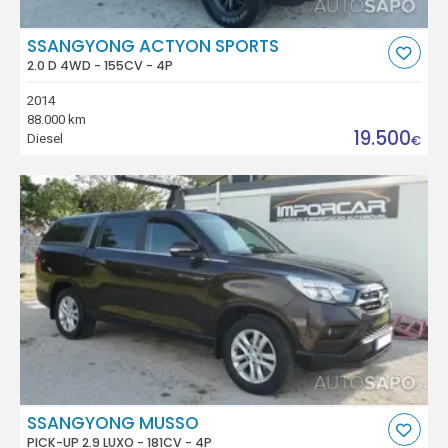
SSANGYONG ACTYON SPORTS
2.0 D 4WD - 155CV - 4P
2014
88.000 km
19.500
Diesel
€
SSANGYONG MUSSO
PICK-UP 2.9 LUXO - 181CV - 4P