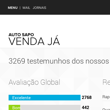
MENU
MAIL
JORNAIS
3269 testemunhos dos nossos 
Avaliação Global
R
Rap
2768
442
Qua