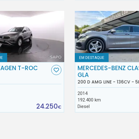
UE
EM DESTAQUE
AGEN T-ROC
MERCEDES-BENZ CLA
GLA
200 D AMG LINE - 136CV - 5
2014
192.400 km
24.250
Diesel
€