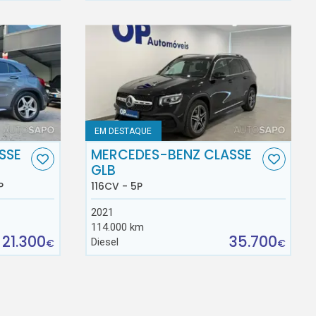
EM DESTAQUE
SSE
MERCEDES-BENZ CLASSE
GLB
P
116CV - 5P
2021
114.000 km
21.300
35.700
Diesel
€
€