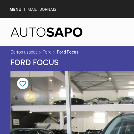
MENU
MAIL
JORNAIS
Carros usados
Ford
Ford Focus
FORD FOCUS