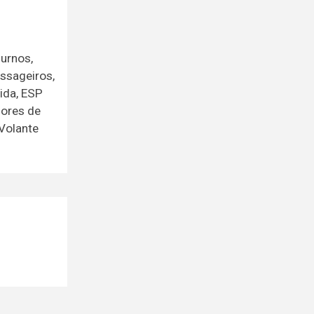
iurnos,
ssageiros,
ida, ESP
sores de
 Volante