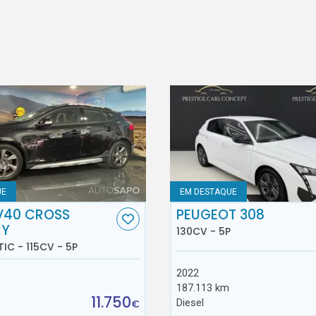
UE
EM DESTAQUE
V40 CROSS
PEUGEOT 308
RY
130CV - 5P
TIC - 115CV - 5P
2022
187.113 km
11.750
Diesel
€