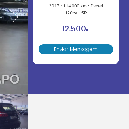
2017
114.000 km
Diesel
120cv
5P
12.500
€
Enviar Mensagem