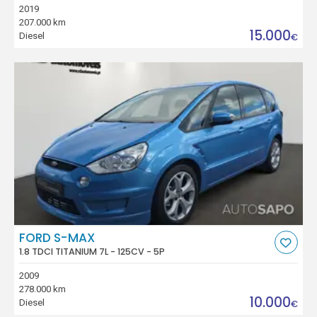
2019
207.000 km
15.000
Diesel
€
FORD S-MAX
1.8 TDCI TITANIUM 7L - 125CV - 5P
2009
278.000 km
10.000
Diesel
€