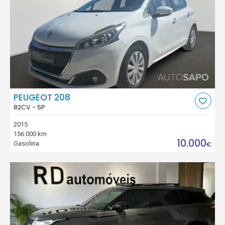
PEUGEOT 208
82CV - 5P
2015
156.000 km
10.000
Gasolina
€