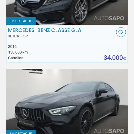
EM DESTAQUE
MERCEDES-BENZ CLASSE GLA
381CV - 5P
2016
150.000 km
34.000
Gasolina
€
EM DESTAQUE