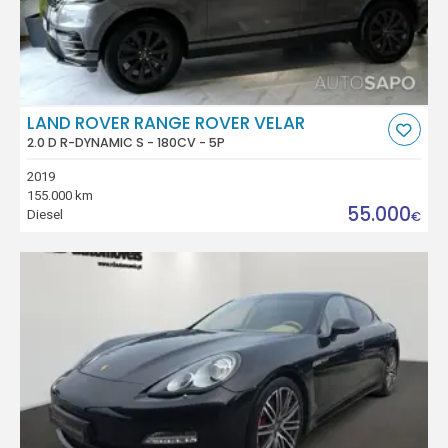
LAND ROVER RANGE ROVER VELAR
2.0 D R-DYNAMIC S - 180CV - 5P
2019
155.000 km
55.000
Diesel
€