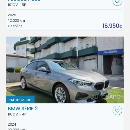
101CV - 5P
2025
12.000 km
18.950
Gasolina
€
EM DESTAQUE
BMW SÉRIE 2
116CV - 4P
2024
22.000 km