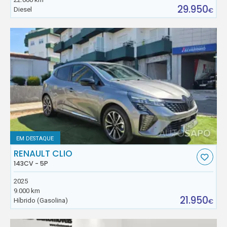
29.950
Diesel
€
EM DESTAQUE
RENAULT CLIO
143CV - 5P
2025
9.000 km
21.950
Híbrido (Gasolina)
€