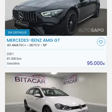
EM DESTAQUE
MERCEDES-BENZ AMG GT
43 4MATIC+ - 367CV - 5P
2021
81.000 km
95.000
Gasolina
€