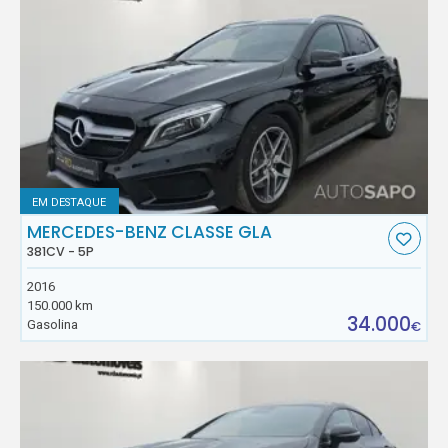
EM DESTAQUE
MERCEDES-BENZ CLASSE GLA
381CV - 5P
2016
150.000 km
34.000
Gasolina
€