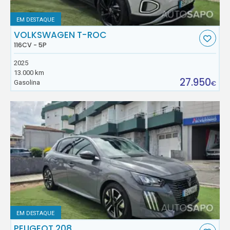
EM DESTAQUE
VOLKSWAGEN T-ROC
116CV - 5P
2025
13.000 km
27.950
Gasolina
€
EM DESTAQUE
PEUGEOT 208