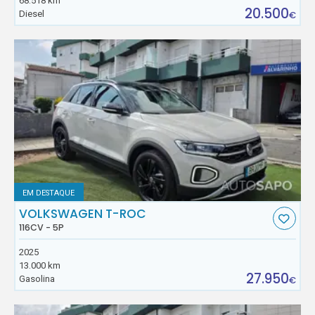
68.518 km
20.500
Diesel
€
EM DESTAQUE
VOLKSWAGEN T-ROC
116CV - 5P
2025
13.000 km
27.950
Gasolina
€