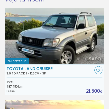
EM DESTAQUE
TOYOTA LAND CRUISER
3.0 TD PACK 1 - 125CV - 3P
1998
187.450 km
21.500
Diesel
€