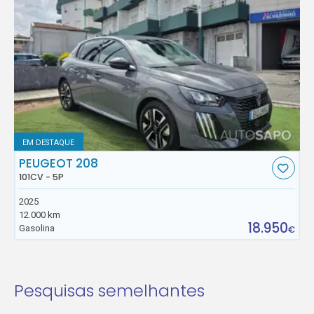
EM DESTAQUE
PEUGEOT 208
101CV - 5P
2025
12.000 km
18.950
Gasolina
€
Pesquisas semelhantes