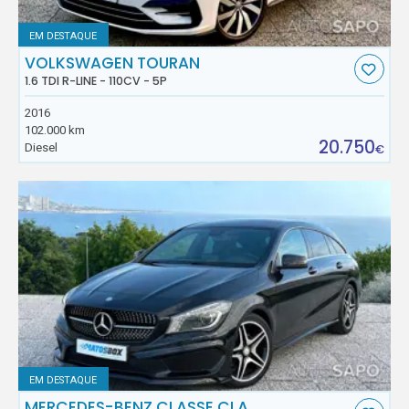
EM DESTAQUE
VOLKSWAGEN TOURAN
1.6 TDI R-LINE - 110CV - 5P
2016
102.000 km
20.750
Diesel
€
EM DESTAQUE
MERCEDES-BENZ CLASSE CLA