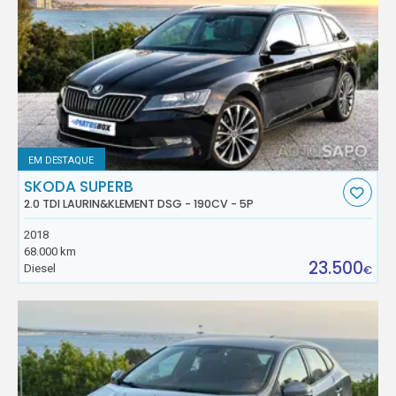
EM DESTAQUE
SKODA SUPERB
2.0 TDI LAURIN&KLEMENT DSG - 190CV - 5P
2018
68.000 km
23.500
Diesel
€