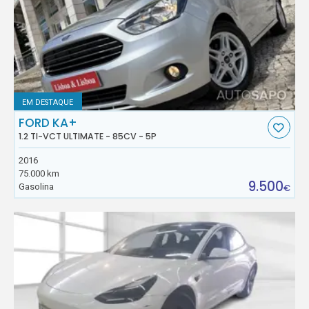
EM DESTAQUE
FORD KA+
1.2 TI-VCT ULTIMATE - 85CV - 5P
2016
75.000 km
9.500
Gasolina
€