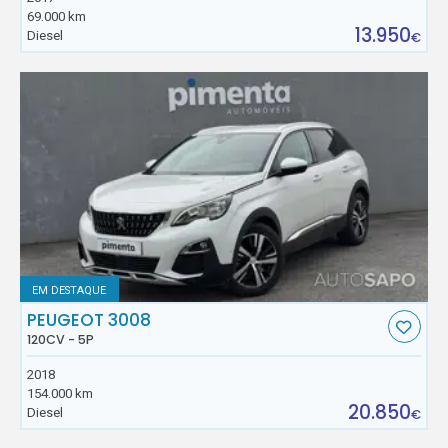
69.000 km
13.950
Diesel
€
EM DESTAQUE
PEUGEOT 3008
120CV - 5P
2018
154.000 km
20.850
Diesel
€