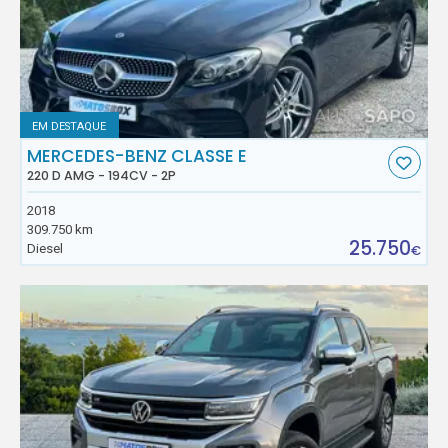
EM DESTAQUE
MERCEDES-BENZ CLASSE E
220 D AMG - 194CV - 2P
2018
309.750 km
25.750
Diesel
€