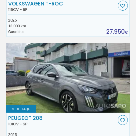
VOLKSWAGEN T-ROC
116CV - 5P
2025
13.000 km
27.950
Gasolina
€
EM DESTAQUE
PEUGEOT 208
101CV - 5P
2025