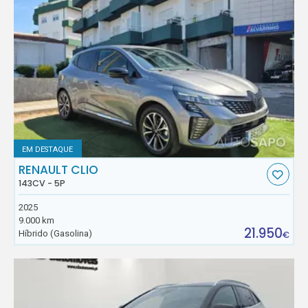
EM DESTAQUE
RENAULT CLIO
143CV - 5P
2025
9.000 km
21.950
Híbrido (Gasolina)
€