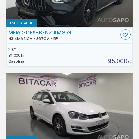
EM DESTAQUE
MERCEDES-BENZ AMG GT
43 4MATIC+ - 367CV - 5P
2021
81.000 km
95.000
Gasolina
€