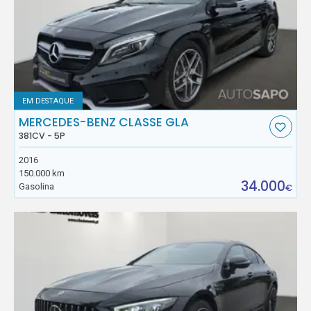
EM DESTAQUE
MERCEDES-BENZ CLASSE GLA
381CV - 5P
2016
150.000 km
34.000
Gasolina
€