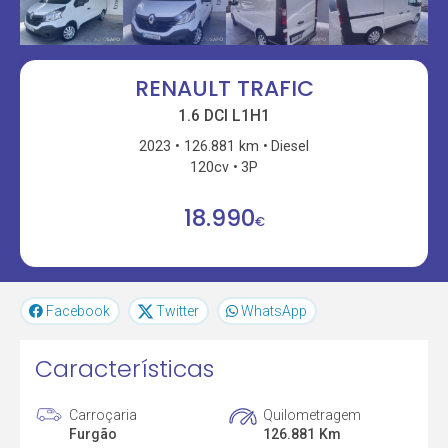
RENAULT TRAFIC
1.6 DCI L1H1
2023
126.881 km
Diesel
120cv
3P
18.990
€
Facebook
Twitter
WhatsApp
Características
Carroçaria
Quilometragem
Furgão
126.881 Km