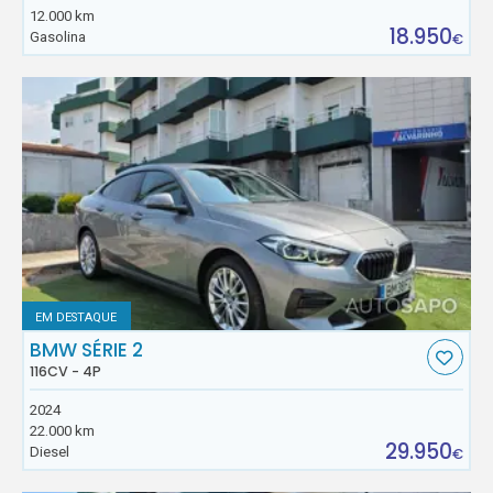
12.000 km
18.950
Gasolina
€
EM DESTAQUE
BMW SÉRIE 2
116CV - 4P
2024
22.000 km
29.950
Diesel
€