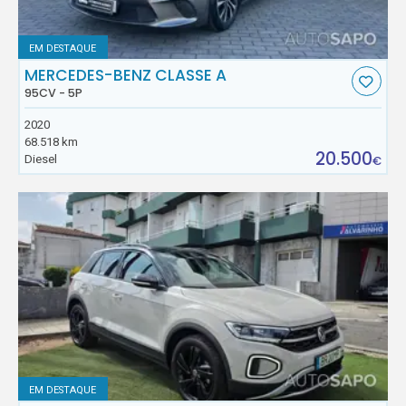
EM DESTAQUE
MERCEDES-BENZ CLASSE A
95CV - 5P
2020
68.518 km
20.500
Diesel
€
EM DESTAQUE