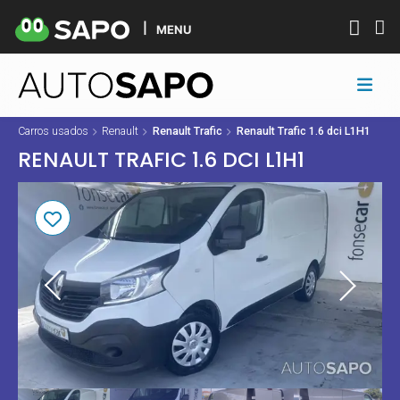
MENU
Carros usados
Renault
Renault Trafic
Renault Trafic 1.6 dci L1H1
RENAULT TRAFIC 1.6 DCI L1H1