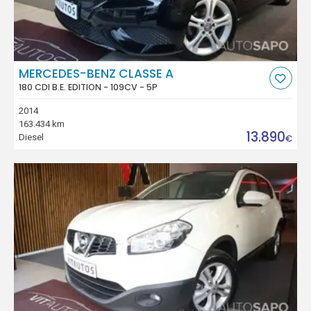
MERCEDES-BENZ CLASSE A
180 CDI B.E. EDITION - 109CV - 5P
2014
163.434 km
13.890
Diesel
€