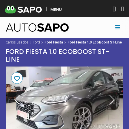
MENU
Carros usados
Ford
Ford Fiesta
Ford Fiesta 1.0 EcoBoost ST-Line
FORD FIESTA 1.0 ECOBOOST ST-
LINE