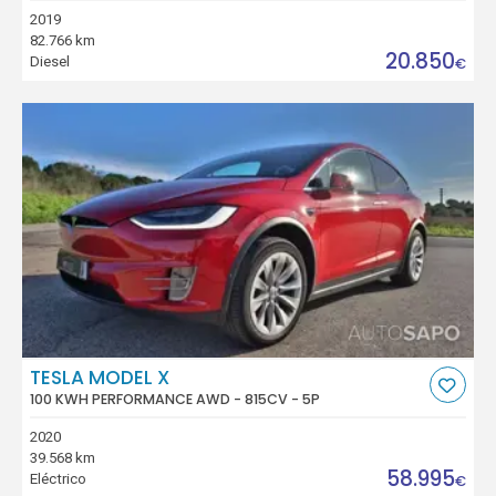
2019
82.766 km
20.850
Diesel
€
TESLA MODEL X
100 KWH PERFORMANCE AWD - 815CV - 5P
2020
39.568 km
58.995
Eléctrico
€