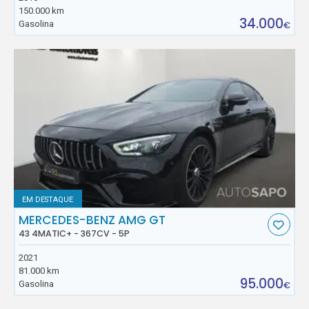
150.000 km
34.000
Gasolina
€
EM DESTAQUE
MERCEDES-BENZ AMG GT
43 4MATIC+ - 367CV - 5P
2021
81.000 km
95.000
Gasolina
€