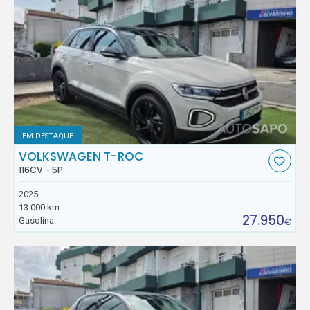
EM DESTAQUE
VOLKSWAGEN T-ROC
116CV - 5P
2025
13.000 km
27.950
Gasolina
€