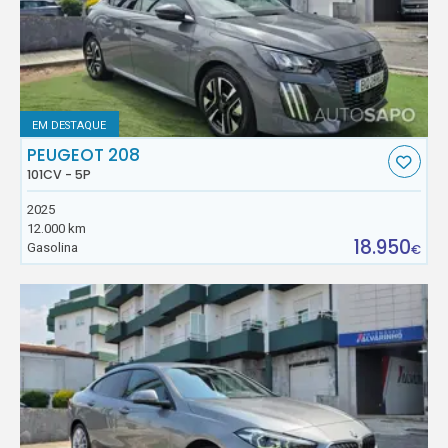
EM DESTAQUE
PEUGEOT 208
101CV - 5P
2025
12.000 km
18.950
Gasolina
€