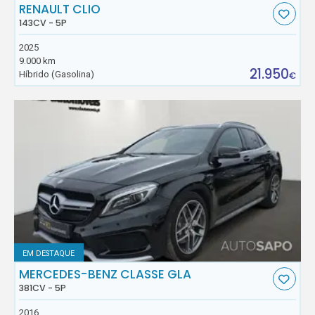
RENAULT CLIO
143CV - 5P
2025
9.000 km
21.950
Híbrido (Gasolina)
€
EM DESTAQUE
MERCEDES-BENZ CLASSE GLA
381CV - 5P
2016