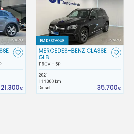
EM DESTAQUE
SSE
MERCEDES-BENZ CLASSE
GLB
P
116CV - 5P
2021
114.000 km
21.300
35.700
Diesel
€
€