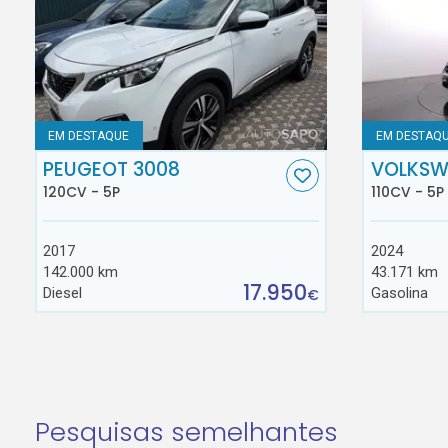
EM DESTAQUE
EM DESTAQ
PEUGEOT 3008
VOLKSW
120CV - 5P
110CV - 5P
2017
2024
142.000 km
43.171 km
17.950
Diesel
Gasolina
€
Pesquisas semelhantes