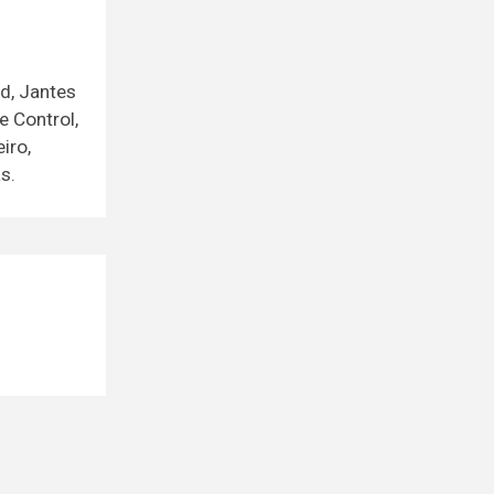
d, Jantes
e Control,
iro,
s.