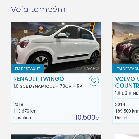
Veja também
EM DESTAQUE
EM DESTAQ
RENAULT TWINGO
VOLVO 
COUNT
1.0 SCE DYNAMIQUE - 70CV - 5P
1.6 D2 KINE
2018
2014
113.670 km
189.500 km
10.500
Gasolina
Diesel
€