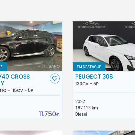
UE
EM DESTAQUE
V40 CROSS
PEUGEOT 308
RY
130CV - 5P
TIC - 115CV - 5P
2022
187.113 km
11.750
Diesel
€