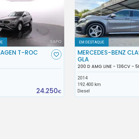
UE
EM DESTAQUE
AGEN T-ROC
MERCEDES-BENZ CLA
GLA
200 D AMG LINE - 136CV - 5
2014
192.400 km
24.250
Diesel
€