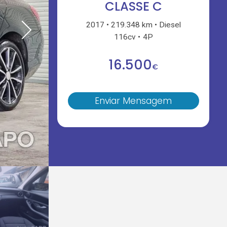
CLASSE C
2017
219.348 km
Diesel
116cv
4P
16.500
€
Enviar Mensagem