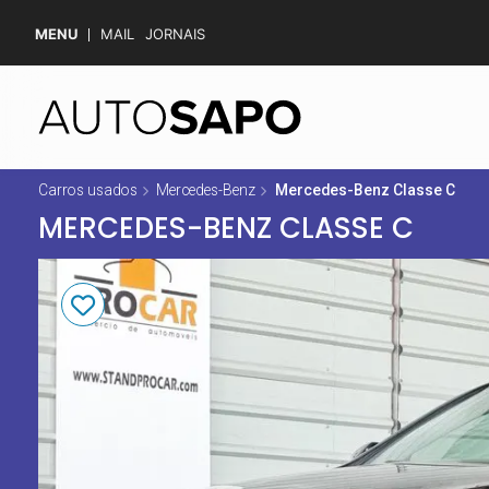
MENU
MAIL
JORNAIS
Carros usados
Mercedes-Benz
Mercedes-Benz Classe C
MERCEDES-BENZ CLASSE C