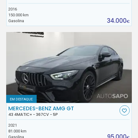
2016
150.000 km
34.000
Gasolina
€
EM DESTAQUE
MERCEDES-BENZ AMG GT
43 4MATIC+ - 367CV - 5P
2021
81.000 km
95.000
Gasolina
€