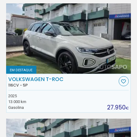
EM DESTAQUE
VOLKSWAGEN T-ROC
116CV - 5P
2025
13.000 km
27.950
Gasolina
€