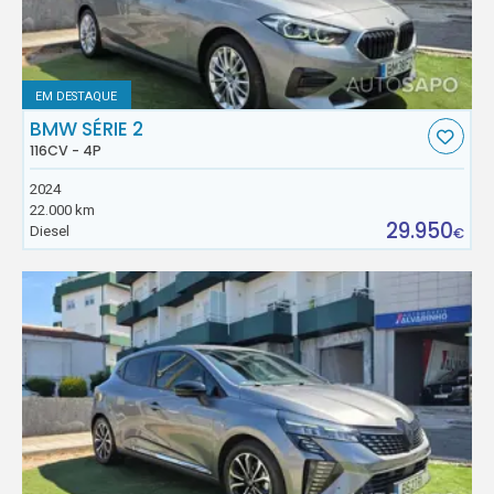
EM DESTAQUE
BMW SÉRIE 2
116CV - 4P
2024
22.000 km
29.950
Diesel
€