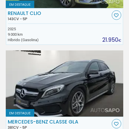
EM DESTAQUE
RENAULT CLIO
143CV - 5P
2025
9.000 km
21.950
Híbrido (Gasolina)
€
EM DESTAQUE
MERCEDES-BENZ CLASSE GLA
381CV - 5P