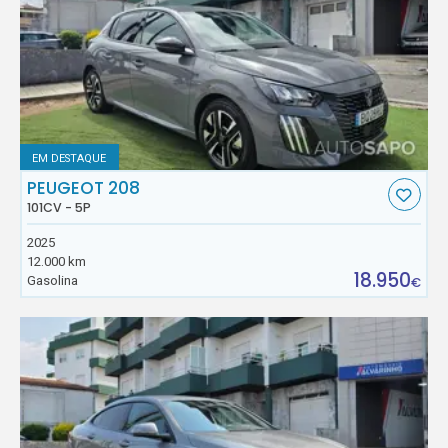
EM DESTAQUE
PEUGEOT 208
101CV - 5P
2025
12.000 km
18.950
Gasolina
€