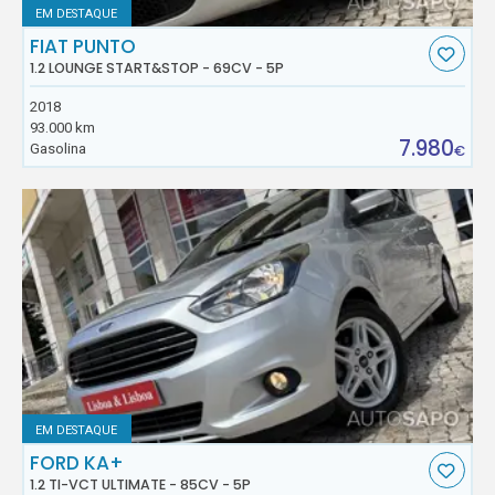
EM DESTAQUE
FIAT PUNTO
1.2 LOUNGE START&STOP - 69CV - 5P
2018
93.000 km
7.980
Gasolina
€
EM DESTAQUE
FORD KA+
1.2 TI-VCT ULTIMATE - 85CV - 5P