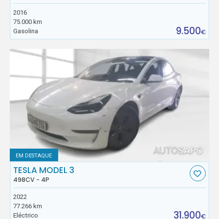
2016
75.000 km
9.500
Gasolina
€
EM DESTAQUE
TESLA MODEL 3
498CV - 4P
2022
77.266 km
31.900
Eléctrico
€