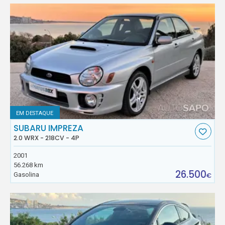
EM DESTAQUE
SUBARU IMPREZA
2.0 WRX - 218CV - 4P
2001
56.268 km
26.500
Gasolina
€