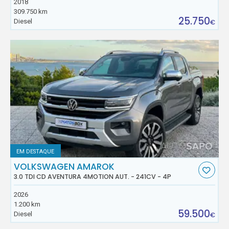
2018
309.750 km
25.750
Diesel
€
EM DESTAQUE
VOLKSWAGEN AMAROK
3.0 TDI CD AVENTURA 4MOTION AUT. - 241CV - 4P
2026
1.200 km
59.500
Diesel
€