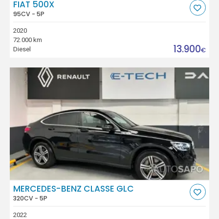
FIAT 500X
95CV - 5P
2020
72.000 km
13.900
Diesel
€
MERCEDES-BENZ CLASSE GLC
320CV - 5P
2022