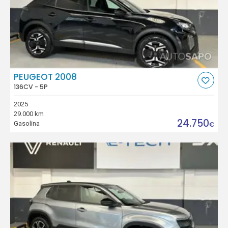
PEUGEOT 2008
136CV - 5P
2025
29.000 km
24.750
Gasolina
€