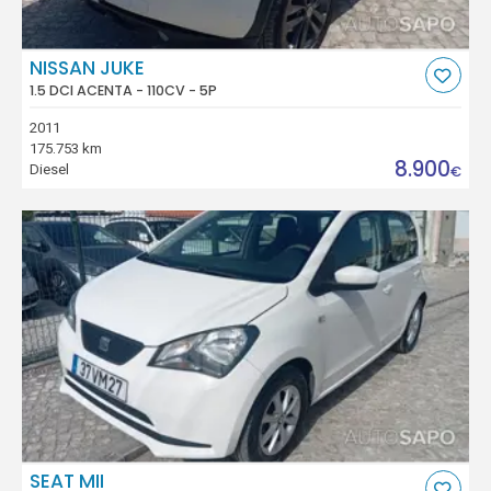
NISSAN JUKE
1.5 DCI ACENTA - 110CV - 5P
2011
175.753 km
8.900
Diesel
€
SEAT MII