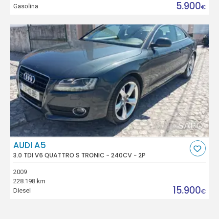
5.900
Gasolina
€
AUDI A5
3.0 TDI V6 QUATTRO S TRONIC - 240CV - 2P
2009
228.198 km
15.900
Diesel
€