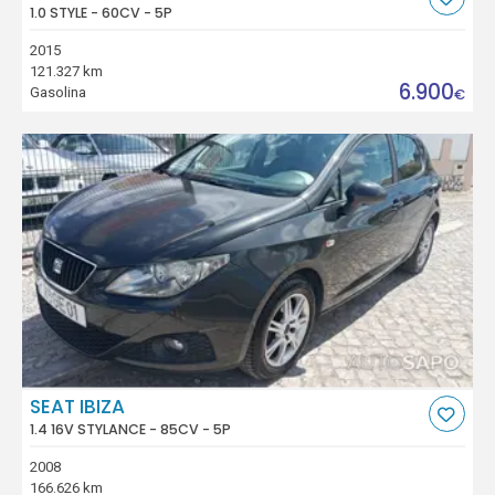
1.0 STYLE - 60CV - 5P
2015
121.327 km
6.900
Gasolina
€
SEAT IBIZA
1.4 16V STYLANCE - 85CV - 5P
2008
166.626 km