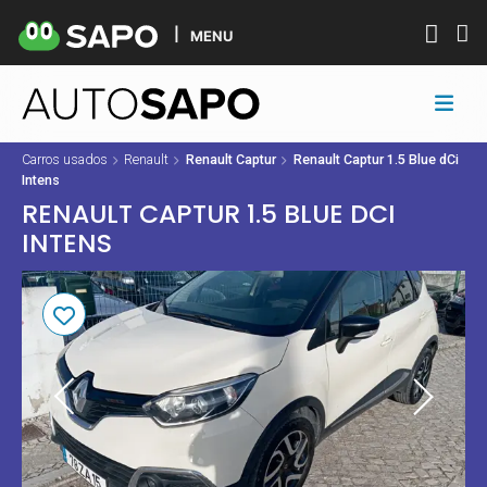
MENU
Carros usados
Renault
Renault Captur
Renault Captur 1.5 Blue dCi
Intens
RENAULT CAPTUR 1.5 BLUE DCI
INTENS