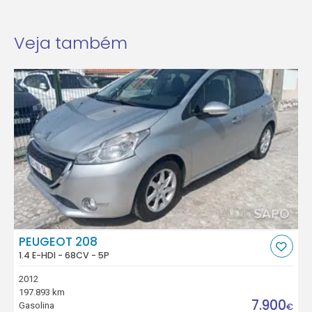
Veja também
PEUGEOT 208
1.4 E-HDI - 68CV - 5P
2012
197.893 km
7.900
Gasolina
€