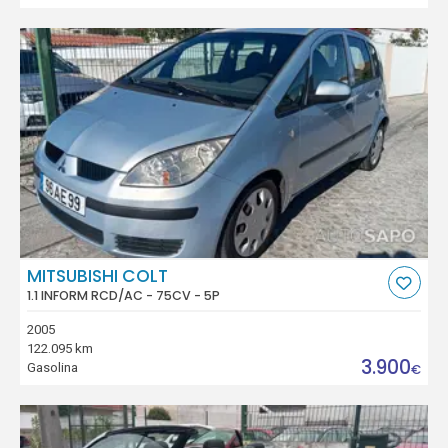
MITSUBISHI COLT
1.1 INFORM RCD/AC - 75CV - 5P
2005
122.095 km
3.900
Gasolina
€