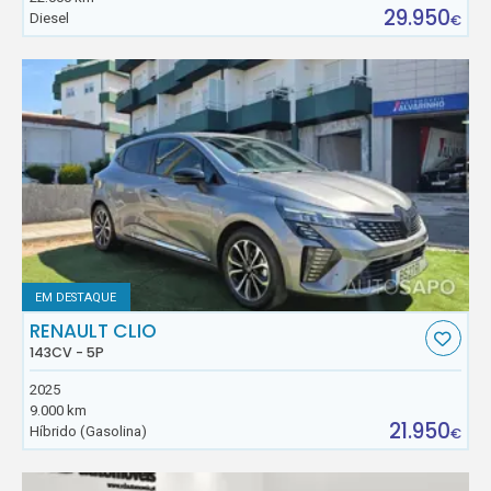
29.950
Diesel
€
EM DESTAQUE
RENAULT CLIO
143CV - 5P
2025
9.000 km
21.950
Híbrido (Gasolina)
€