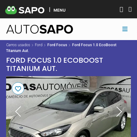
MENU
Carros usados
Ford
Ford Focus
Ford Focus 1.0 EcoBoost
Titanium Aut.
FORD FOCUS 1.0 ECOBOOST
TITANIUM AUT.