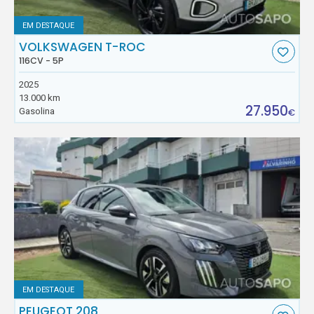
EM DESTAQUE
VOLKSWAGEN T-ROC
116CV - 5P
2025
13.000 km
27.950
Gasolina
€
EM DESTAQUE
PEUGEOT 208