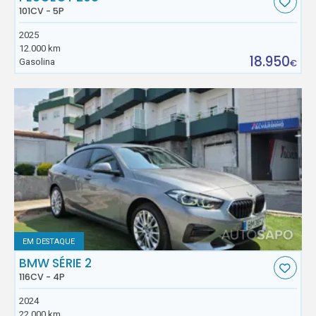
101CV - 5P
2025
12.000 km
18.950
Gasolina
€
EM DESTAQUE
BMW SÉRIE 2
116CV - 4P
2024
22.000 km