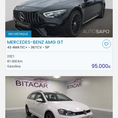
EM DESTAQUE
MERCEDES-BENZ AMG GT
43 4MATIC+ - 367CV - 5P
2021
81.000 km
95.000
Gasolina
€