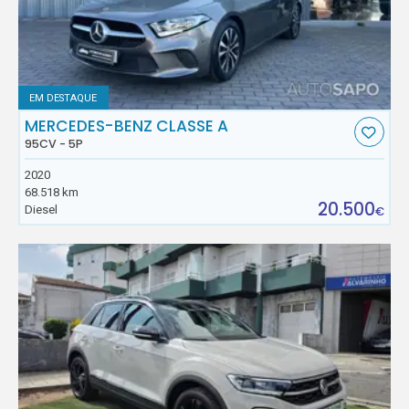
EM DESTAQUE
MERCEDES-BENZ CLASSE A
95CV - 5P
2020
68.518 km
20.500
Diesel
€