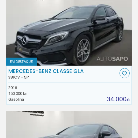
EM DESTAQUE
MERCEDES-BENZ CLASSE GLA
381CV - 5P
2016
150.000 km
34.000
Gasolina
€