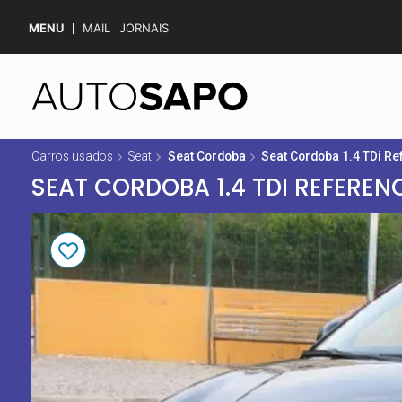
MENU
MAIL
JORNAIS
Carros usados
Seat
Seat Cordoba
Seat Cordoba 1.4 TDi R
SEAT CORDOBA 1.4 TDI REFEREN