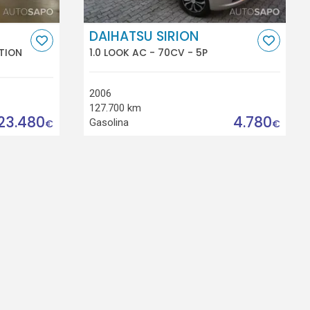
DAIHATSU SIRION
ITION
1.0 LOOK AC - 70CV - 5P
2006
127.700 km
23.480
4.780
Gasolina
€
€