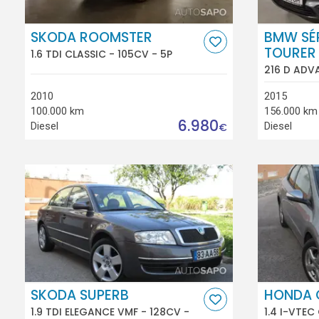
SKODA ROOMSTER
BMW SÉR
TOURER
1.6 TDI CLASSIC - 105CV - 5P
216 D ADV
2010
2015
100.000 km
156.000 km
6.980
Diesel
Diesel
€
SKODA SUPERB
HONDA 
1.9 TDI ELEGANCE VMF - 128CV -
1.4 I-VTE