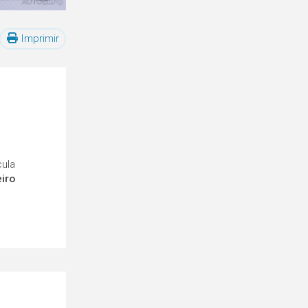
Imprimir
cula
eiro