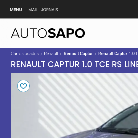
MENU
MAIL
JORNAIS
Carros usados
Renault
Renault Captur
Renault Captur 1.0 
RENAULT CAPTUR 1.0 TCE RS LIN