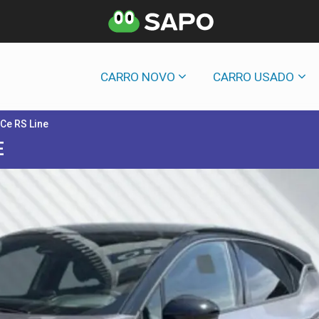
CARRO NOVO
CARRO USADO
TCe RS Line
E