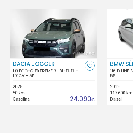
DACIA JOGGER
BMW SÉR
1.0 ECO-G EXTREME 7L BI-FUEL -
116 D LINE
101CV - 5P
5P
2025
2019
50 km
117.600 km
24.990
Gasolina
Diesel
€