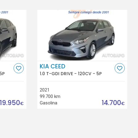
KIA CEED
 5P
1.0 T-GDI DRIVE - 120CV - 5P
2021
99.700 km
19.950
14.700
Gasolina
€
€