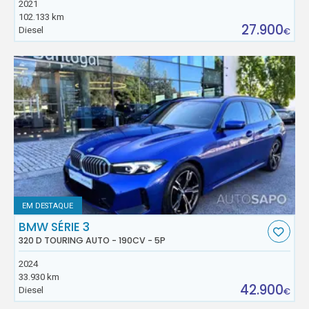
2021
102.133 km
27.900
Diesel
€
EM DESTAQUE
BMW SÉRIE 3
320 D TOURING AUTO - 190CV - 5P
2024
33.930 km
42.900
Diesel
€