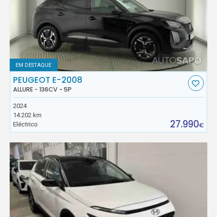
EM DESTAQUE
PEUGEOT E-2008
ALLURE - 136CV - 5P
2024
14.202 km
27.990
Eléctrico
€