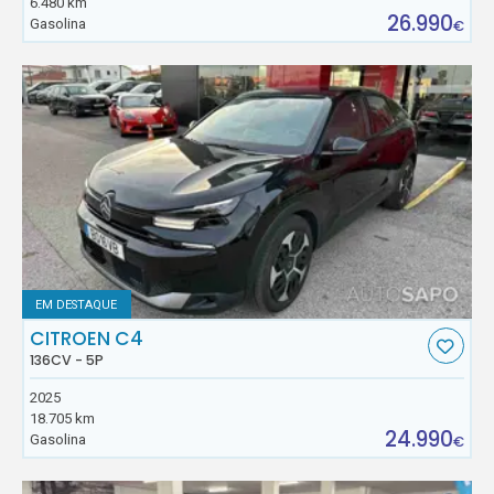
6.480 km
26.990
Gasolina
€
EM DESTAQUE
CITROEN C4
136CV - 5P
2025
18.705 km
24.990
Gasolina
€