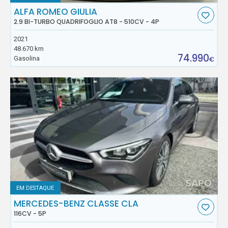
ALFA ROMEO GIULIA
2.9 BI-TURBO QUADRIFOGLIO AT8 - 510CV - 4P
2021
48.670 km
74.990
Gasolina
€
EM DESTAQUE
MERCEDES-BENZ CLASSE CLA
116CV - 5P