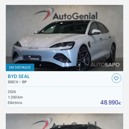
EM DESTAQUE
BYD SEAL
313CV - 5P
2026
1.200 km
48.990
Eléctrico
€