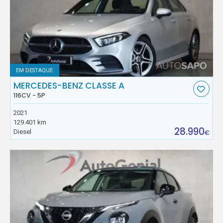
EM DESTAQUE
MERCEDES-BENZ CLASSE A
116CV - 5P
2021
129.401 km
28.990
Diesel
€