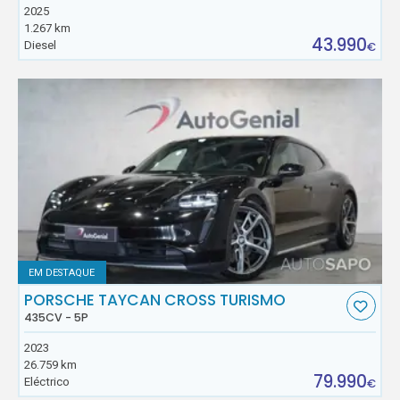
2025
1.267 km
43.990
Diesel
€
EM DESTAQUE
PORSCHE TAYCAN CROSS TURISMO
435CV - 5P
2023
26.759 km
79.990
Eléctrico
€