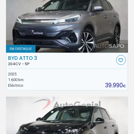
EM DESTAQUE
BYD ATTO 3
204CV - 5P
2025
1.600 km
39.990
Eléctrico
€