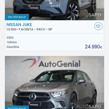
EM DESTAQUE
NISSAN JUKE
1.0 DIG-T ACENTA - 114CV - 5P
2026
104 km
24.990
Gasolina
€
EM DESTAQUE