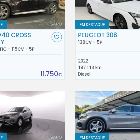
UE
EM DESTAQUE
V40 CROSS
PEUGEOT 308
RY
130CV - 5P
TIC - 115CV - 5P
2022
187.113 km
11.750
Diesel
€
UE
EM DESTAQUE