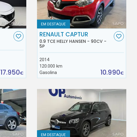
EM DESTAQUE
RENAULT CAPTUR
0.9 TCE HELLY HANSEN - 90CV -
5P
2014
120.000 km
17.950
10.990
Gasolina
€
€
EM DESTAQUE