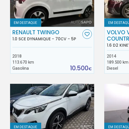
EM DESTAQUE
EM DESTAQ
RENAULT TWINGO
VOLVO 
COUNT
1.0 SCE DYNAMIQUE - 70CV - 5P
1.6 D2 KINE
2018
2014
113.670 km
189.500 km
10.500
Gasolina
Diesel
€
EM DESTAQUE
EM DESTAQ