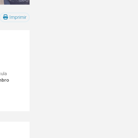
Imprimir
cula
mbro