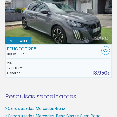
EM DESTAQUE
PEUGEOT 208
101CV - 5P
2025
12.000 km
18.950
Gasolina
€
Pesquisas semelhantes
Carros usados Mercedes-Benz
Carros usados Mercedes-Benz Classe C em Porto