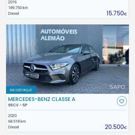
2016
189.750 km
15.750
Diesel
€
EM DESTAQUE
MERCEDES-BENZ CLASSE A
95CV - 5P
2020
68.518 km
20.500
Diesel
€