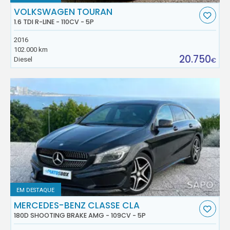
VOLKSWAGEN TOURAN
1.6 TDI R-LINE - 110CV - 5P
2016
102.000 km
20.750
Diesel
€
EM DESTAQUE
MERCEDES-BENZ CLASSE CLA
180D SHOOTING BRAKE AMG - 109CV - 5P