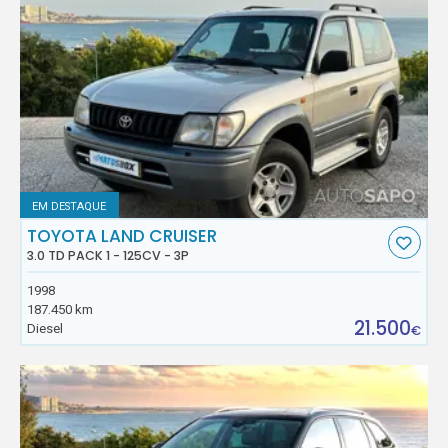
EM DESTAQUE
TOYOTA LAND CRUISER
3.0 TD PACK 1 - 125CV - 3P
1998
187.450 km
21.500
Diesel
€