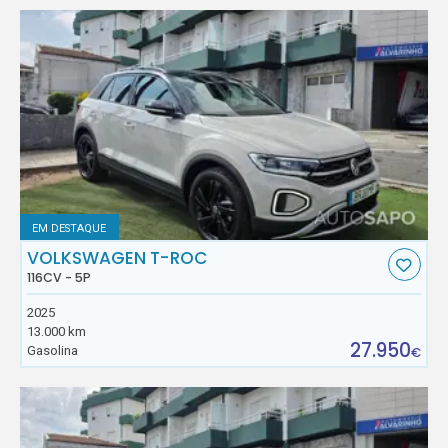
EM DESTAQUE
VOLKSWAGEN T-ROC
116CV - 5P
2025
13.000 km
27.950
Gasolina
€