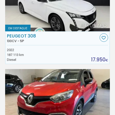
EM DESTAQUE
PEUGEOT 308
130CV - 5P
2022
187.113 km
17.950
Diesel
€