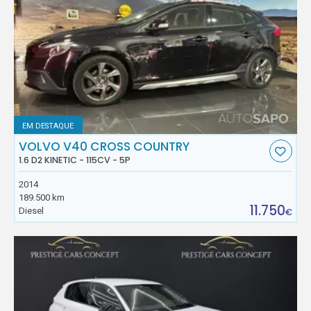
EM DESTAQUE
VOLVO V40 CROSS COUNTRY
1.6 D2 KINETIC - 115CV - 5P
2014
189.500 km
11.750
Diesel
€