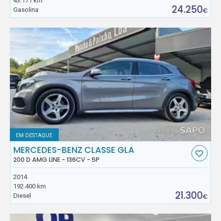
43.171 km
24.250
Gasolina
€
EM DESTAQUE
MERCEDES-BENZ CLASSE GLA
200 D AMG LINE - 136CV - 5P
2014
192.400 km
21.300
Diesel
€