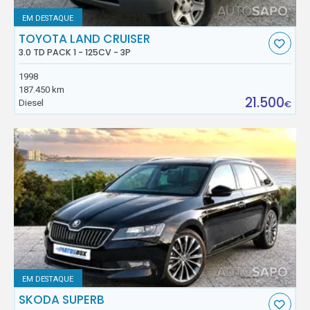
EM DESTAQUE
TOYOTA LAND CRUISER
3.0 TD PACK 1 - 125CV - 3P
1998
187.450 km
21.500
Diesel
€
EM DESTAQUE
SKODA SUPERB