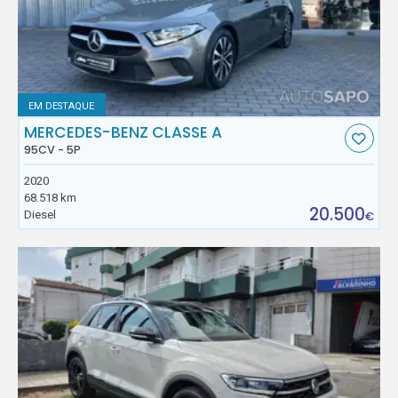
EM DESTAQUE
MERCEDES-BENZ CLASSE A
95CV - 5P
2020
68.518 km
20.500
Diesel
€