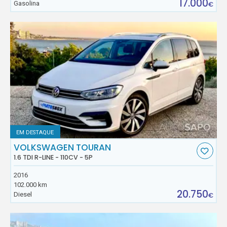
17.000
Gasolina
€
EM DESTAQUE
VOLKSWAGEN TOURAN
1.6 TDI R-LINE - 110CV - 5P
2016
102.000 km
20.750
Diesel
€