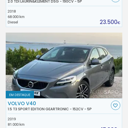
2.0 TDI LAURIN&KLEMENT DSG - 190CV - 5P
2018
68.000 km
23.500
Diesel
€
EM DESTAQUE
VOLVO V40
1.5 T3 SPORT EDITION GEARTRONIC - 152CV - 5P
2019
81.000 km