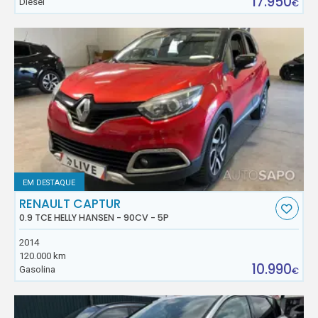
17.950
Diesel
€
EM DESTAQUE
RENAULT CAPTUR
0.9 TCE HELLY HANSEN - 90CV - 5P
2014
120.000 km
10.990
Gasolina
€