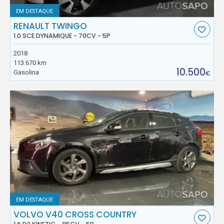
EM DESTAQUE
RENAULT TWINGO
1.0 SCE DYNAMIQUE - 70CV - 5P
2018
113.670 km
10.500
Gasolina
€
EM DESTAQUE
VOLVO V40 CROSS COUNTRY