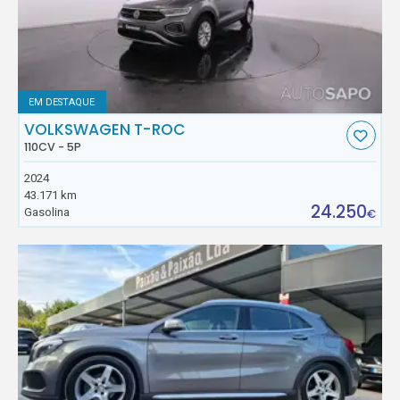
EM DESTAQUE
VOLKSWAGEN T-ROC
110CV - 5P
2024
43.171 km
24.250
Gasolina
€