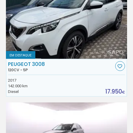
EM DESTAQUE
PEUGEOT 3008
120CV - 5P
2017
142.000 km
17.950
Diesel
€