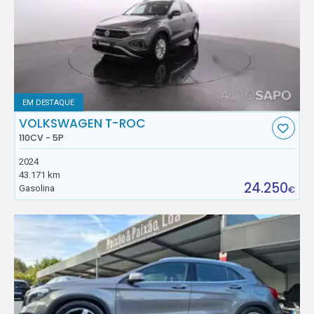
EM DESTAQUE
VOLKSWAGEN T-ROC
110CV - 5P
2024
43.171 km
24.250
Gasolina
€