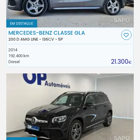
EM DESTAQUE
MERCEDES-BENZ CLASSE GLA
200 D AMG LINE - 136CV - 5P
2014
192.400 km
21.300
Diesel
€