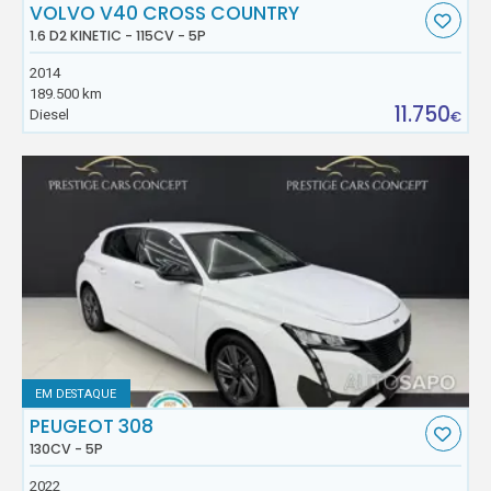
VOLVO V40 CROSS COUNTRY
1.6 D2 KINETIC - 115CV - 5P
2014
189.500 km
11.750
Diesel
€
EM DESTAQUE
PEUGEOT 308
130CV - 5P
2022