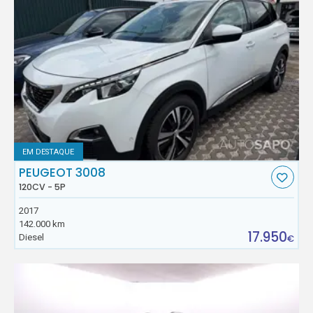
EM DESTAQUE
PEUGEOT 3008
120CV - 5P
2017
142.000 km
17.950
Diesel
€