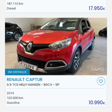
187.113 km
17.950
Diesel
€
EM DESTAQUE
RENAULT CAPTUR
0.9 TCE HELLY HANSEN - 90CV - 5P
2014
120.000 km
10.990
Gasolina
€