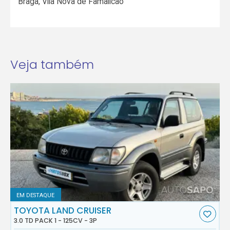
Braga
,
Vila Nova de Famalicão
Veja também
EM DESTAQUE
TOYOTA LAND CRUISER
3.0 TD PACK 1 - 125CV - 3P