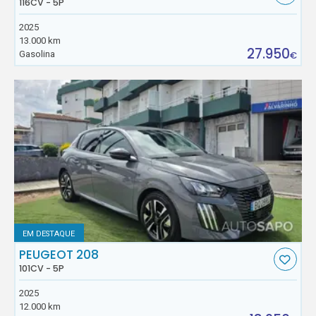
116CV - 5P
2025
13.000 km
27.950
Gasolina
€
EM DESTAQUE
PEUGEOT 208
101CV - 5P
2025
12.000 km