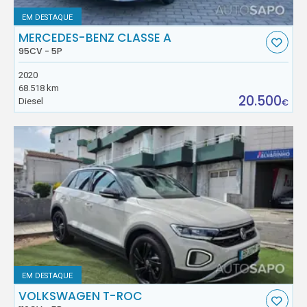
EM DESTAQUE
MERCEDES-BENZ CLASSE A
95CV - 5P
2020
68.518 km
20.500
Diesel
€
EM DESTAQUE
VOLKSWAGEN T-ROC