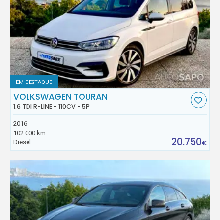
EM DESTAQUE
VOLKSWAGEN TOURAN
1.6 TDI R-LINE - 110CV - 5P
2016
102.000 km
20.750
Diesel
€