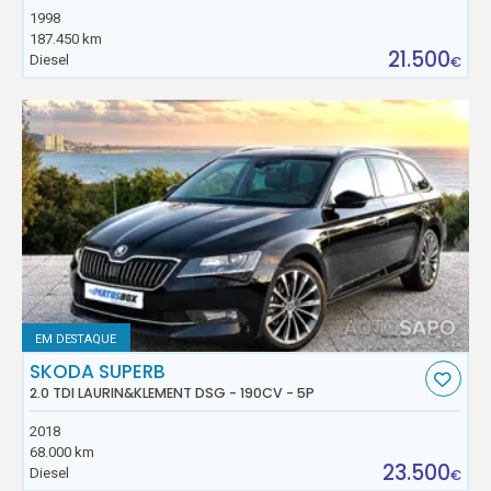
1998
187.450 km
21.500
Diesel
€
EM DESTAQUE
SKODA SUPERB
2.0 TDI LAURIN&KLEMENT DSG - 190CV - 5P
2018
68.000 km
23.500
Diesel
€