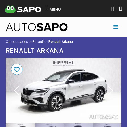
MENU
Carros usados
Renault
Renault Arkana
RENAULT ARKANA