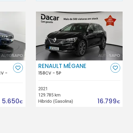
RENAULT MÉGANE
CV -
158CV - 5P
2021
129.785 km
5.650
16.799
Híbrido (Gasolina)
€
€