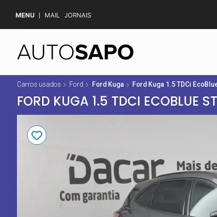
MENU
MAIL
JORNAIS
Carros usados
Ford
Ford Kuga
Ford Kuga 1.5 TDCi EcoBlue
FORD KUGA 1.5 TDCI ECOBLUE ST