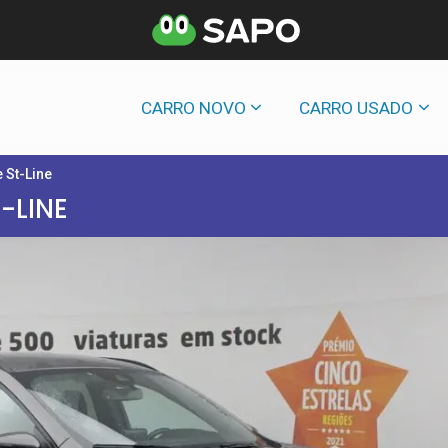
CARRO NOVO
CARRO USADO
 St-Line
-LINE