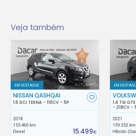
Veja também
EM DESTAQUE
EM DESTAQ
NISSAN QASHQAI
VOLKSW
1.5 DCI TEKNA - 110CV - 5P
1.4 TSI GT
- 218CV - 
2018
2021
155.460 km
139.352 km
15.499
Diesel
Híbrido (Ga
€