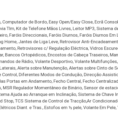
h, Computador de Bordo, Easy Open/Easy Close, Ecrã Consol
via Tlm, Kit de Telefone Mãos Livres, Leitor MP3, Sistema d
o, Faróis Direccionais, Faróis Diurnos, Faróis Diurnos Em 
ng Home, Jantes de Liga Leve, Retrovisor Anti-Encadeament
amento, Retrovisores c/ Regulação Eléctrica, Vidros Escure
r, Bancos Ortopédicos, Encostos de Cabeça Traseiros, Man
andos de Rádio, Volante Desportivo, Volante Multifunções,
Laterais, Alerta sobre Manutenção, Alertas sobre Cinto de 
e Control, Diferentes Modos de Condução, Direcção Assisti
 das Portas em Andamento, Fecho Central, Fecho Centraliz
eus, MSR Regulador Momentâneo de Binário, Sensor de esta
tema Ajuda ao Arranque em Inclinação, Sistema de Chave In
nd Stop, TCS Sistema de Control de Tracção,Ar Condicionad
létricos Diant. e Tras., Estofos em ½ pele, Volante Em Pele,