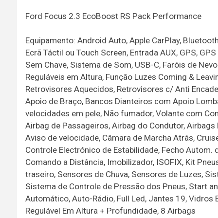
Ford Focus 2.3 EcoBoost RS Pack Performance
Equipamento: Android Auto, Apple CarPlay, Bluetoot
Ecrã Táctil ou Touch Screen, Entrada AUX, GPS, GPS 
Sem Chave, Sistema de Som, USB-C, Faróis de Nevoeir
Reguláveis em Altura, Função Luzes Coming & Leavi
Retrovisores Aquecidos, Retrovisores c/ Anti Encade
Apoio de Braço, Bancos Dianteiros com Apoio Lomba
velocidades em pele, Não fumador, Volante com Com
Airbag de Passageiros, Airbag do Condutor, Airbags 
Aviso de velocidade, Câmara de Marcha Atrás, Cruis
Controle Electrónico de Estabilidade, Fecho Autom.
Comando a Distância, Imobilizador, ISOFIX, Kit Pn
traseiro, Sensores de Chuva, Sensores de Luzes, Sis
Sistema de Controle de Pressão dos Pneus, Start a
Automático, Auto-Rádio, Full Led, Jantes 19, Vidros E
Regulável Em Altura + Profundidade, 8 Airbags