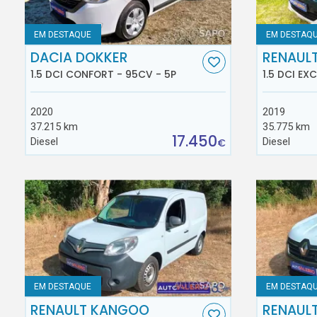
EM DESTAQUE
EM DESTAQ
DACIA DOKKER
RENAUL
1.5 DCI CONFORT - 95CV - 5P
1.5 DCI EX
2020
2019
37.215 km
35.775 km
17.450
Diesel
Diesel
€
EM DESTAQUE
EM DESTAQ
RENAULT KANGOO
RENAUL