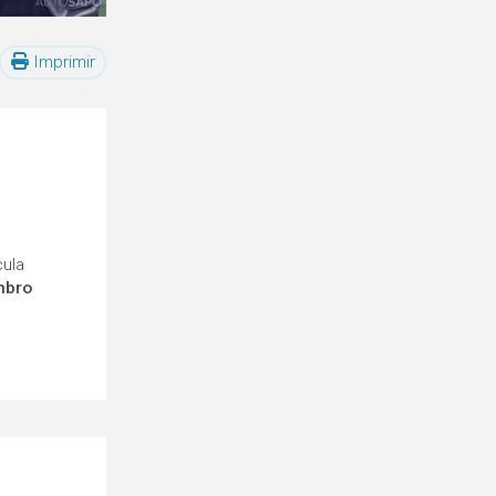
Imprimir
cula
mbro