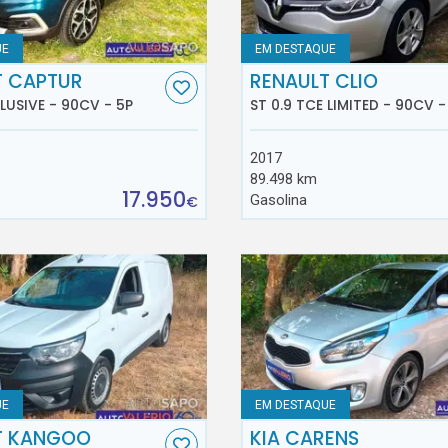
UE
EM DESTAQUE
T CAPTUR
RENAULT CLIO
CLUSIVE - 90CV - 5P
ST 0.9 TCE LIMITED - 90CV -
2017
89.498 km
17.950
Gasolina
€
UE
EM DESTAQUE
T KANGOO
KIA CARENS