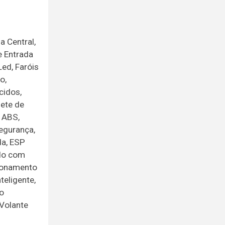
a Central,
e Entrada
Led, Faróis
o,
cidos,
ete de
 ABS,
Segurança,
da, ESP
ado com
cionamento
teligente,
o
 Volante