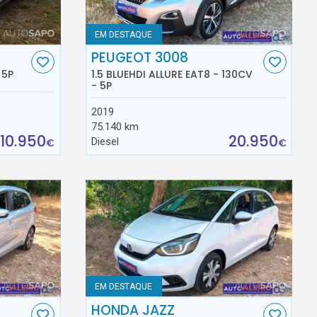
EM DESTAQUE
PEUGEOT 3008
 5P
1.5 BLUEHDI ALLURE EAT8 - 130CV
- 5P
2019
75.140 km
10.950
20.950
Diesel
€
€
EM DESTAQUE
HONDA JAZZ