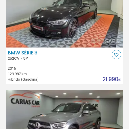
BMW SÉRIE 3
252CV - 5P
2016
129.987 km
21.990
Híbrido (Gasolina)
€