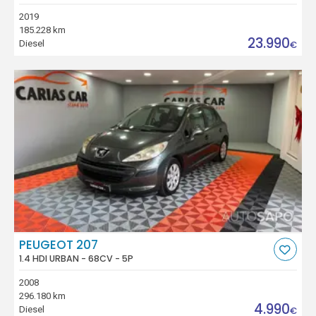
2019
185.228 km
23.990
Diesel
€
PEUGEOT 207
1.4 HDI URBAN - 68CV - 5P
2008
296.180 km
4.990
Diesel
€