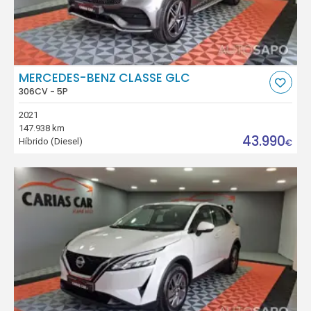
MERCEDES-BENZ CLASSE GLC
306CV - 5P
2021
147.938 km
43.990
Híbrido (Diesel)
€