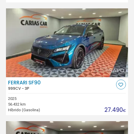
FERRARI SF90
999CV - 3P
2025
56.432 km
27.490
Híbrido (Gasolina)
€