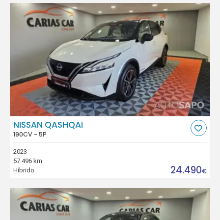
NISSAN QASHQAI
190CV - 5P
2023
57.496 km
24.490
Híbrido
€